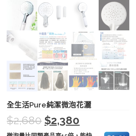
全生活Pure純潔微泡花灑
$
2,680
$
2,380
Original
Current
price
price
was:
is:
$2,680.
$2,380.