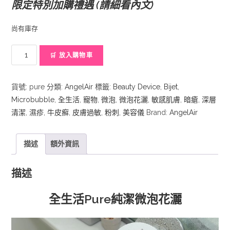
限定特別加購禮遇 (請細看內文)
尚有庫存
全
🛒 放入購物車
生
活
貨號:
pure
分類:
AngelAir
標籤:
Beauty Device
,
Bijet
,
Pure
Microbubble
,
全生活
,
寵物
,
微泡
,
微泡花灑
,
敏感肌膚
,
暗瘡
,
深層
純
清潔
,
濕疹
,
牛皮癬
,
皮膚過敏
,
粉刺
,
美容儀
Brand:
AngelAir
潔
微
泡
描述
額外資訊
花
灑
描述
數
量
全生活Pure純潔微泡花灑