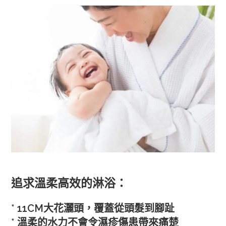
追求溫柔高效的淋浴：
* 11CM大花灑頭，覆蓋從頭髮到腳趾
* 溫柔的水力不會令濕疹傷患帶來痛楚