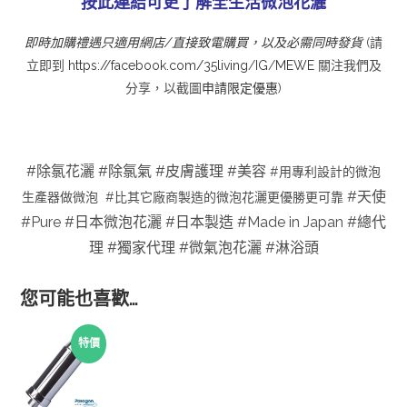
按此連結可更了解全生活微泡花灑
即時加購禮遇只適用網店/直接致電購買，以及必需同時發貨
(請
立即到
https://facebook.com/35living
/
IG
/
MEWE
關注我們及
分享，以截圖
申請限定優惠
)
#除氯花灑 #除氯氣 #
皮膚護理
#
美容
#用專利設計的微泡
#天使
生產器做微泡 #比其它廠商製造的微泡花灑更優勝更可靠
#Pure #日本微泡花灑 #日本製造 #Made in Japan #總代
理 #獨家代理 #微氣泡花灑 #淋浴頭
您可能也喜歡…
特價