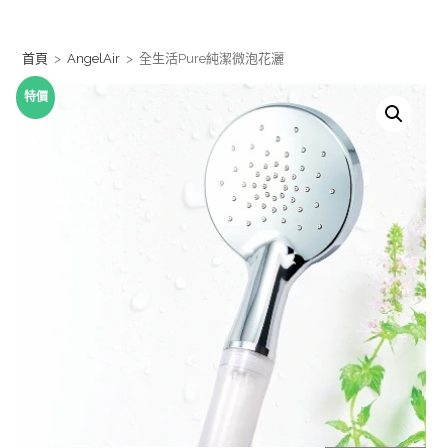
Skip
to
首頁
>
AngelAir
>
全生活Pure純潔微泡花灑
content
特價