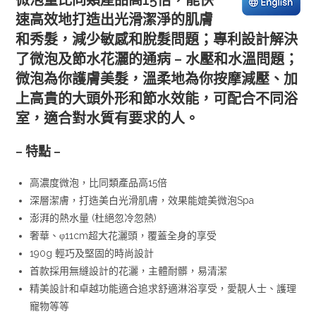
微泡量比同類產品高15倍，能快
速高效地打造出光滑潔淨的肌膚
和秀髮，減少敏感和脫髮問題；專利設計解決
了微泡及節水花灑的通病 – 水壓和水溫問題；
微泡為你護膚美髮，溫柔地為你按摩減壓、加
上高貴的大頭外形和節水效能，可配合不同浴
室，適合對水質有要求的人。
– 特點 –
高濃度微泡，比同類產品高15倍
深層潔膚，打造美白光滑肌膚，效果能媲美微泡Spa
澎湃的熱水量 (杜絕忽冷忽熱)
奢華、φ11cm超大花灑頭，覆蓋全身的享受
190g 輕巧及堅固的時尚設計
首款採用無縫設計的花灑，主體耐髒，易清潔
精美設計和卓越功能適合追求舒適淋浴享受，愛靚人士、護理
寵物等等