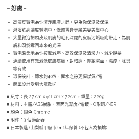
– 好處 –
高濃度微泡為你潔淨肌膚之餘，更為你保濕及保溫
淋浴於高濃度微泡中，恍如置身專業美容美髮中心
大量微泡把頭皮及肌膚的毛孔深處的皮脂污垢吸附帶走，為肌
膚和頭髮奪回本來的光澤
微泡溫柔地為你按摩減壓、高效保濕及清潔力、減少脫髮
連續使用有效減低皮膚痕癢，對暗瘡、卸妝潔面、濕疹、除臭
等有效
環保設計，節水約40%，慳水之餘更慳煤氣/電
簡單設計受到大眾歡迎
■ 尺寸：長 27 cm x φ11 cm x 7.2cm，重量：220g
■ 材料：主體/ABS樹脂、表面光潔度/電鍍、O形環/NBR
■ 顏色：銀色 Chrome
■ 附件：3 個適配器
■ 日本製造 (山梨縣甲府市) ● 1年保養 (不包人為損壞)