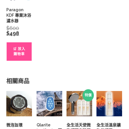
Paragon
KDF 專業沐浴
濾水器
$
600
Original
price
$
498
Current
was:
price
$600.
is:
$498.
🛒 放入
購物車
相關商品
特價
微泡旨環
Qlarite
全生活天使微
全生活溫泉礦