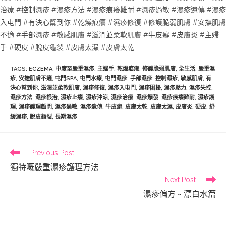
治療 #控制濕疹 #濕疹方法 #
濕疹痕癢難耐
#濕疹過敏
#濕疹遺傳
#濕疹
入屯門 #有決心幫到你 #乾燥痕癢 #濕疹修復 #修護脆弱肌膚 #安撫肌膚
不適 #手部濕疹 #敏感肌膚 #滋潤並柔軟肌膚 #牛皮癬 #皮膚炎 #主婦
手 #硬皮 #脫皮龜裂 #皮膚太濕 #皮膚太乾
TAGS
:
ECZEMA
,
中度至嚴重濕疹
,
主婦手
,
乾燥痕癢
,
修護脆弱肌膚
,
全生活
,
嚴重濕
疹
,
安撫肌膚不適
,
屯門SPA
,
屯門水療
,
屯門濕疹
,
手部濕疹
,
控制濕疹
,
敏感肌膚
,
有
決心幫到你
,
滋潤並柔軟肌膚
,
濕疹修復
,
濕疹入屯門
,
濕疹困擾
,
濕疹壓力
,
濕疹失控
,
濕疹方法
,
濕疹根治
,
濕疹止癢
,
濕疹沖涼
,
濕疹治療
,
濕疹爆發
,
濕疹痕癢難耐
,
濕疹護
理
,
濕疹護理顧問
,
濕疹過敏
,
濕疹遺傳
,
牛皮癬
,
皮膚太乾
,
皮膚太濕
,
皮膚炎
,
硬皮
,
紓
緩濕疹
,
脫皮龜裂
,
長期濕疹
Read
Previous Post
more
獨特嘅嚴重濕疹護理方法
articles
Next Post
濕疹偏方 ~ 漂白水篇