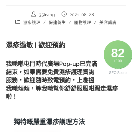
Post
Post
35living
2021-08-28
author:
published:
Post
濕疹護理
/
保建養生
/
寵物護理
/
美容護膚
category:
濕疹
過敏 |
歡迎預約
82
/ 100
我哋喺屯門時代廣場Pop-up已完滿
結束，如果需要免費濕疹護理資詢
SEO Score
服務，歡迎隨時致電預約，上嚟搵
我哋傾傾，等我哋幫你舒舒服服咁踢走濕疹
啦！