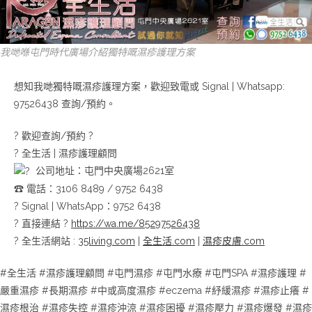
我哋喺屯門時代廣場介紹獨特嘅濕疹護理方案
想知我哋獨特嘅濕疹護理方案，歡迎致電或 Signal | Whatsapp:
97526438 查詢/預約。
? 歡迎查詢/預約 ?
?
全生活 | 濕疹護理顧問
公司地址：屯門中央廣場2621室
☎ 電話：3106 8489 / 9752 6438
? Signal | WhatsApp：9752 6438
? 直接連結 ?
https://wa.me/85297526438
? 全生活網站 :
35living.com
|
全生活.com
|
濕疹皮膚.com
#全生活
#濕疹護理顧問 #屯門濕疹 #屯門水療 #屯門SPA
#濕疹護理
#
嚴重濕疹
#長期濕疹
#中或高度濕疹
#eczema #紓緩濕疹 #濕疹止癢 #
濕疹根治 #濕疹失控 #濕疹沖涼 #濕疹困擾 #濕疹壓力 #濕疹爆發
#濕疹