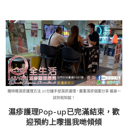
Skip
to
content
獨特嘅濕疹護理方法 30分鐘手部濕疹護理 + 嚴重濕疹個案分享 親身一
試你就知掂！
濕疹護理Pop-up已完滿結束，歡
迎預約上嚟搵我哋傾傾