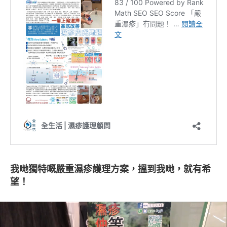
我哋獨特嘅嚴重濕疹護理方案，搵到我哋，就有希
望！
視
訊