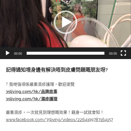
播
放
器
00:00
00:05
記得通知埋身邊有解決唔到皮膚問題嘅朋友呀?
? 我哋強項係嚴重濕疹護理，歡迎瀏覽:
35living.com/hk/品牌故事
35living.com/hk/濕疹護理
嚴重濕疹，一次就見到理想嘅效果！親身一試就會知！
www.facebook.com/35living/videos/2264199787164157