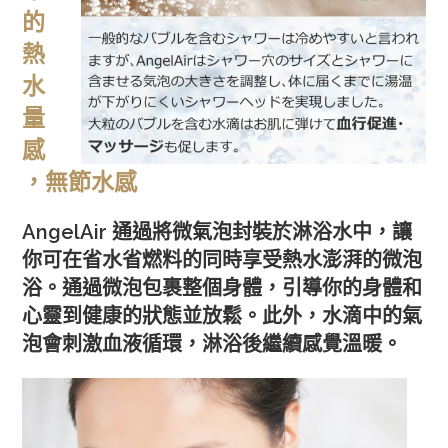
的
熱
水
量
感
，無節水感
AngelAir 通過將微氣泡封裝於淋浴水中，讓
你可在省水省燃料的同時享受熱水澎湃的微泡
浴。通過微泡包裹整個身體，引導你的身體和
心靈到健康的狀態並放鬆。此外，水滴中的氣
泡會刺激血液循環，淋浴後繼續感覺溫暖。