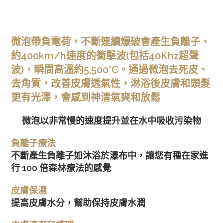
Skip
to
content
微泡帶負電荷，
不斷連續爆破會產生負離子
、
約400km/h速度的衝擊波(包括40Khz超聲
波)，瞬間高溫約5,500°C。通過微泡去死皮、
去角質，改善皮膚透氣性，淋浴後
皮膚和頭髮
更有
光澤，
會
感到神清氣爽和放鬆
微泡以非常慢的速度提升並在水中吸收污染物
負離子療法
不斷產生負離子如沐浴於瀑布中，讓您有種在家進
行 100 倍森林療法的感覺
皮膚保濕
提高皮膚水分，幫助保持皮膚水潤