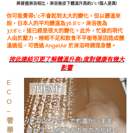
與普通淋浴相比，淋浴後皮下體溫升高約1°c (個人差異)
你可能覺得1°c不會起到太大的變化，但以體溫來
說，日本人的平均體溫為36.8°c，淋浴後為
37.8°c，這已經是很大的變化。此外，忙碌的現代
人由於壓力、睡眠不足和飲食不平衡等原因造成體
溫過低，可透過 AngelAir 於淋浴時調理身體。
按此連結可更了解體溫升高1度對健康有幾大
影響
E
C
O
–
奢
華