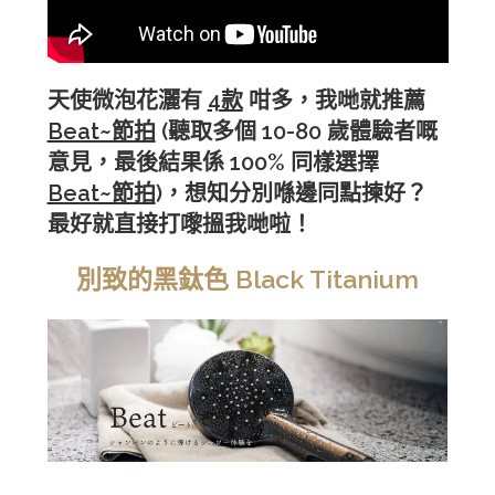
天使微泡花灑
有
4款
咁多，我哋就推薦
Beat~節拍
(聽取多個 10-80 歲體驗者嘅
意見，
最後
結果係 100% 同樣選擇
Beat~節拍
)，想知
分別
喺邊
同
點揀好？
最好就直接打嚟搵我哋啦！
別致的黑鈦色 Black Titanium