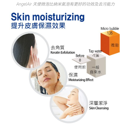
AngelAir 天使微泡比納米氣泡有更好的功效及去污能力