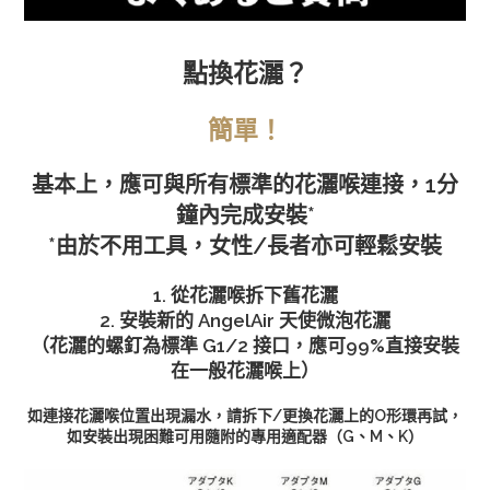
點換花灑？
簡單！
基本上，應可與所有標準的花灑喉連接，1分
鐘內完成安裝*
*由於不用工具，女性/長者亦可輕鬆安裝
1. 從花灑喉拆下舊花灑
2. 安裝新的 AngelAir 天使微泡花灑
（花灑的螺釘為標準 G1/2 接口，應可99%直接安裝
在一般花灑喉上）
如連接花灑喉位置出現漏水，請拆下/更換花灑上的O形環再試，
如安裝出現困難可用隨附的專用適配器（G、M、K）