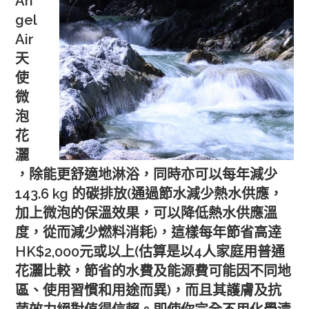
An
gel
Air
天
使
微
泡
花
灑
，除能更舒適地淋浴，同時亦可以每年減少
143.6 kg 的碳排放(通過節水減少熱水供應，
加上微泡的保溫效果，可以降低熱水供應溫
度，從而減少燃料消耗)，這樣每年節省高逹
HK$2,000元或以上(估算是以4人家庭用普通
花灑比較，節省的水費及能源費可能因不同地
區、使用習慣和用途而異)，而且其護膚及抗