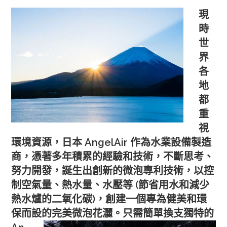
現
時
世
界
各
地
都
重
視
環境資源，日本 AngelAir 作為水業設備製造
商，憑著多年積累的經驗和技術，不斷思考、
努力開發，誕生出創新的微泡專利技術，以控
制空氣量、熱水量、水壓等 (節省用水和減少
熱水爐的二氧化碳)，創建一個專為健美和環
保而設的完美微泡花灑。
只需簡單換支獨特的