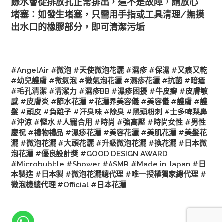
餘水會從排放孔正常排出，這不是故障，請放心
堵塞：如發生堵塞，只需用手指或工具清理/撫摸
出水口的橡膠部分，即可清潔污垢
#AngelAir #微泡 #天使微泡花灑 #濕疹 #保濕 #又痕又乾
#幼兒護膚 #微氣泡 #微氣泡花灑 #濕疹花灑 #抗菌 #暗瘡
#毛孔清潔 #清潔力 #濕疹BB #濕疹困擾 #牛皮癬 #皮膚敏
感 #皮膚炎 #節水花灑 #花灑界美容儀 #美容儀 #護膚 #護
髮 #頭皮 #負離子 #汗臭味 #除臭 #黑頭粉刺 #士多啤梨鼻
#沖涼 #慳水 #人寵合用 #時尚 #強高壓 #時尚女性 #男性
慶祝 #禮物禮品 #濕疹花灑 #美容花灑 #美肌花灑 #美髮花
灑 #微泡花灑 #大頭花灑 #升級微泡花灑 #換花灑 #日本微
泡花灑 #優良設計獎 #GOOD DESIGN AWARD
#Microbubble #Shower #ASMR #Made in Japan #日
本製造 #日本製 #微泡花灑總代理 #
唯一授權獨家總代理
#
微泡機總代理 #Official #日本花灑