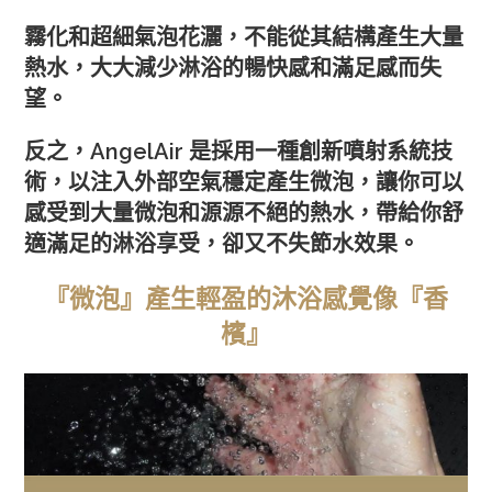
霧化和超細氣泡花灑，不能從其結構產生大量
熱水，大大減少淋浴的暢快感和滿足感而失
望。
反之，AngelAir 是採用一種創新噴射系統技
術，以注入外部空氣穩定產生微泡，讓你可以
感受到大量微泡和源源不絕的熱水，帶給你舒
適滿足的淋浴享受，卻又不失節水效果。
『微泡』產生輕盈的沐浴感覺像『香
檳』