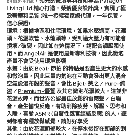
的雷射特徵
，領先的微泡專利技術專為 Paragon
Living Ltd 精心打造，榮獲優良設計獎，實現了極
致奢華和品質 (唯一授權獨家總代理，一年保養，
信心保證)
環境：根據地區和住宅環境，如果水壓過高，花灑
頭、花灑軟管、水龍頭等，受到過大壓力有可能會
損壞/破裂，因此如在這情況下，請配合調壓閥使
用。而 AngelAir 是使用最新專利技術，因此微泡
產量不會受使用環境影響
水聲：由於
Beat~節拍
的特點是要產生更大的水感
和微泡量，因此巨量的氣泡在互動會發出更大混合
空氣像瀑布般的聲音，會比
Bijet~美之
/
Pure~純
潔
/
Premium~優質
及其它微泡花灑較大，這並非
花灑故障。而世界公認最佳放鬆的雷雨聲 / 白噪
音，產生愉悅反應，有助消除疲勞、解壓、思考和
入睡，喜愛
ASMR (自發性感官經絡反應)
的人，聽
到都會有種放鬆感覺，請好好享受
其他：由於花灑頭部較大，在停水後留在頭部的剩