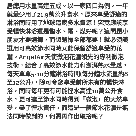
居總用水量高達五成。以一家四口為例，一年
就最少用了21.9萬公升食水，原來享受舒適的
淋浴同時用了地球這麼多水資源！究竟應該享
受暢快淋浴還是慳水、電、煤好呢？這問題小
朋友才要選擇，而想選擇全部都要！就必須識
選用可高效節水同時又能保留舒適享受的花
灑。AngelAir天使微泡花灑領先的專利微泡
技術，結合了高效節水能力和澎湃熱水量感，
每天單單5-10分鐘淋浴時間(每分鐘水流量約8
至12公升)，除可令您享受前所未有的暢快淋
浴，同時每年更有可能慳水高達10萬公升食
水，更可達至節水同時得到『微泡』的天然享
受，盡了慳水責任，而這是一般節水花灑是無
法同時做到的，何需再作出取捨呢？