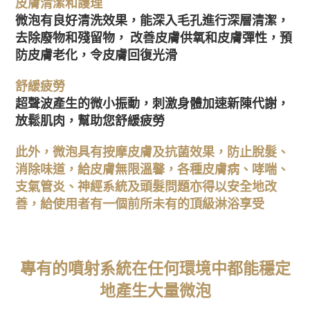
皮膚清潔和護理
微泡有良好清洗效果，能深入毛孔進行深層清潔，
去除廢物和殘留物， 改善皮膚供氧和皮膚彈性，預
防皮膚老化，令皮膚回復光滑
舒緩疲勞
超聲波產生的微小振動，刺激身體加速新陳代謝，
放鬆肌肉，幫助您舒緩疲勞
此外，微泡
具有按摩皮膚及
抗菌效果，
防止脫髮、
消除味道，
給皮膚無限溫馨，各種
皮膚病、哮喘、
支氣管炎、神經系統及頭髮問題亦得以
安全地
改
善
，給
使用者有一個前所未有的
頂級淋浴
享受
專有的噴射系統在任何環境中都能穩定
地產生大量微泡