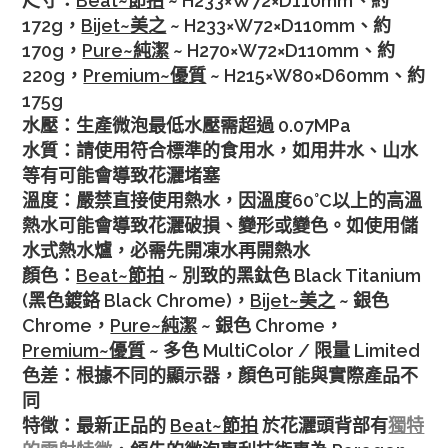
尺寸：
Beat~節拍
~ H233×W72×D110mm、約
172g，
Bijet~美之
~ H233×W72×D110mm、約
170g，
Pure~純潔
~ H270×W72×D110mm、約
220g，
Premium~優質
~ H215×W80×D60mm、約
175g
水壓：生產微泡最低水壓需超過 0.07MPa
水質：請使用符合標準的食用水，如用井水、山水
等有可能會導致花灑堵塞
溫度：嚴禁直接使用熱水，因溫度60°C以上的高溫
熱水可能會導致花灑破損、變形或變色。如使用儲
水式熱水爐，必需先開凍水再開熱水
顏色：
Beat~節拍
~ 別致的黑鈦色 Black Titanium
(黑色鍍鉻 Black Chrome)，
Bijet~美之
~ 銀色
Chrome，
Pure~純潔
~ 銀色 Chrome，
Premium~優質
~ 多色 MultiColor / 限量 Limited
色差：根據不同的顯示器，顏色可能與實際產品不
同
特徵：最新正品的
Beat~節拍
於花灑頭背部有
獨特