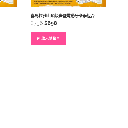
喜馬拉雅山頂級岩鹽電動研磨器組合
$
796
Original
$
698
Current
price
price
was:
is:
$796.
$698.
🛒 放入購物車