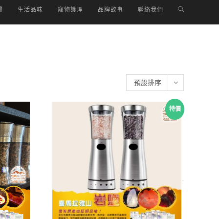
TOGGLE
膚
生活品味
寵物護理
品牌故事
聯絡我們
WEBSITE
SEARCH
預設排序
特價
首頁
>
商品標籤為 “研磨器”