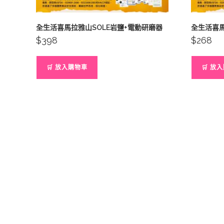
全生活喜馬拉雅山SOLE岩鹽+電動研磨器
全生活喜
$
398
$
268
🛒 放入購物車
🛒 放