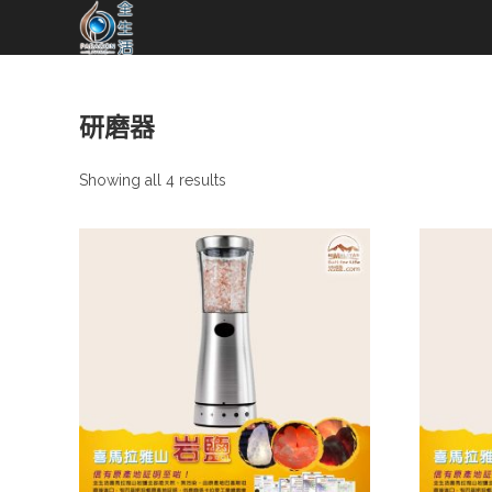
Skip
to
content
研磨器
Showing all 4 results