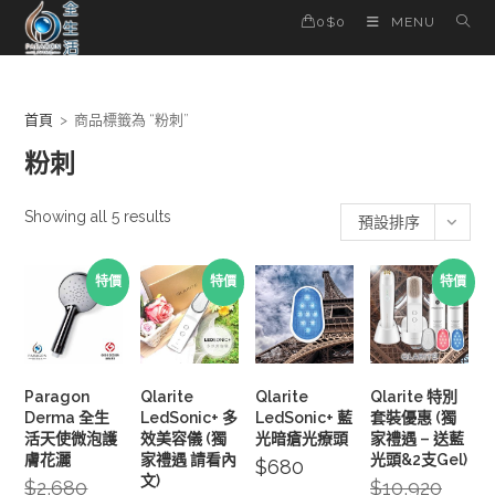
Skip
0
$
0
MENU
to
content
首頁
>
商品標籤為 “粉刺”
粉刺
Showing all 5 results
預設排序
特價
特價
特價
Paragon
Qlarite
Qlarite
Qlarite 特別
Derma 全生
LedSonic+ 多
LedSonic+ 藍
套裝優惠 (獨
活天使微泡護
效美容儀 (獨
光暗瘡光療頭
家禮遇 – 送藍
膚花灑
家禮遇 請看內
光頭&2支Gel)
$
680
文)
$
2,680
Original
$
10,920
Origina