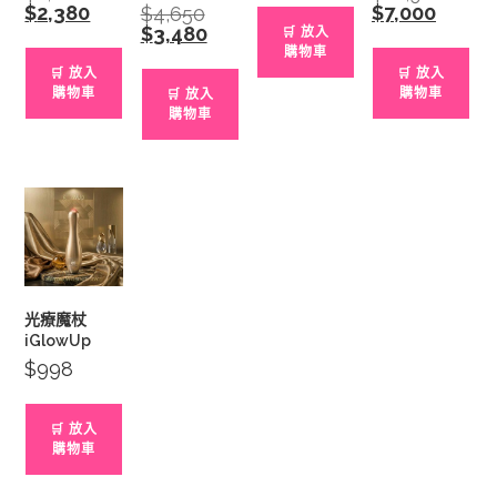
price
price
$
2,380
Current
$
7,000
Current
$
4,650
Original
was:
was:
price
price
price
$
3,480
Current
🛒 放入
$2,680.
$10,920
is:
is:
was:
price
購物車
$2,380.
$7,000.
$4,650.
is:
🛒 放入
🛒 放入
$3,480.
購物車
購物車
🛒 放入
購物車
光療魔杖
iGlowUp
$
998
🛒 放入
購物車