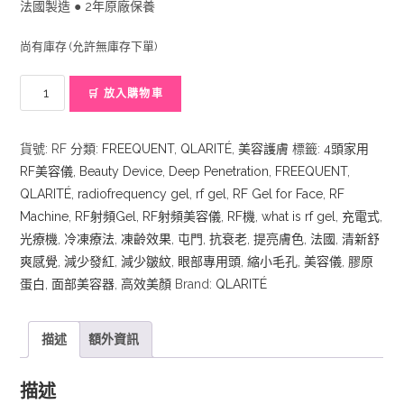
法國製造 ● 2年原廠保養
尚有庫存 (允許無庫存下單)
Qlarite
🛒 放入購物車
Freequent
家
貨號:
RF
分類:
FREEQUENT
,
QLARITÉ
,
美容護膚
標籤:
4頭家用
用
RF美容儀
,
Beauty Device
,
Deep Penetration
,
FREEQUENT
,
射
QLARITÉ
,
radiofrequency gel
,
rf gel
,
RF Gel for Face
,
RF
頻
Machine
,
RF射頻Gel
,
RF射頻美容儀
,
RF機
,
what is rf gel
,
充電式
,
(RF)
光療機
,
冷凍療法
,
凍齡效果
,
屯門
,
抗衰老
,
提亮膚色
,
法國
,
清新舒
冷
爽感覺
,
減少發紅
,
減少皺紋
,
眼部專用頭
,
縮小毛孔
,
美容儀
,
膠原
凍
蛋白
,
面部美容器
,
高效美顏
Brand:
QLARITÉ
美
容
儀
描述
額外資訊
(獨
家
描述
送