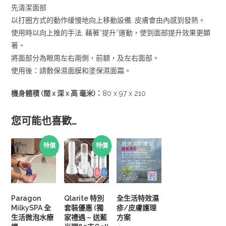
先清潔面部
以打圈方式的動作緩慢地向上移動設備, 皮膚會由內感到發熱。
使用時以向上推的手法, 藉著“提升”運動，使到面部提升效果更顯
著。
將面部分為眼周左右兩側，前額，及左右面部。
使用後：請敷保濕面膜和塗保濕面霜。
機身體積 (闊 x 深 x 高 毫米)：
80 x 97 x 210
您可能也喜歡…
特價
特價
Paragon
Qlarite 特別
全生活特效濕
MilkySPA 全
套裝優惠 (獨
疹/皮膚護理
生活微泡水療
家禮遇 – 送藍
方案