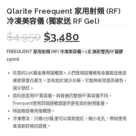
Qlarite Freequent 家用射頻 (RF)
冷凍美容儀 (獨家送 RF Gel)
$
4,950
$
3,480
Original
Current
price
price
was:
is:
$4,950.
$3,480.
FREEQUENT 家用射頻 (RF) 冷凍美容儀 + 1支 煥彩瑩亮RF凝膠
150ml
珍貴的24K鍍金專用接觸頭。人們發現這種稀有金屬能促進皮
膚膠原蛋白產生，並有助於減少炎癥。它能夠有效提亮膚色，
減少發紅。
高科技家用RF美容儀，與普通的雙極RF美容儀不同，
Freequent使用四個接觸頭提供更有效的射頻能量。
特設眼部專用接觸頭。
冷凍療法：只需2分鐘,便可以幫助退紅，縮小毛孔，帶給使用
者清新舒爽的感覺。