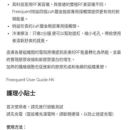
高科技家用RF美容儀，與普通的雙極RF美容儀不同，
Freequent特設四個24K鍍金臉部專用接觸頭提供更有效的射
頻能量。
特設珍貴的24K鍍金眼部專用接觸頭。
冷凍療法：只需2分鐘,便可以幫助退紅，縮小毛孔，帶給使用
者清新舒爽的感覺。
皮膚各層組織間的電阻將傳遞到皮膚的RF能量轉化為熱能，並最
終實現膠原收縮和新膠原蛋白的增生。
加熱的纖維細胞也促進新的膠原形成和後續的組織重塑。
Freequent User Guide HK
護理小貼士
首次使用者，請先進行過敏測試
請先充電（當設備充滿電時，請斷開連接，以防止過度充電）
使用方法：