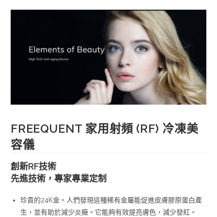
RF
Gel)
數
量
FREEQUENT 家用射頻 (RF) 冷凍美
容儀
創新RF技術
先進技術，專家專業定制
珍貴的24K金。人們發現這種稀有金屬能促進皮膚膠原蛋白產
生，並有助於減少炎癥。它能夠有效提亮膚色，減少發紅。