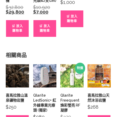
機
光頭&2支Gel)
$
1,000
$
32,800
Original
$
10,920
Original
price
price
$
29,800
Current
$
7,000
Current
was:
was:
price
price
🛒 放入
$32,800.
$10,920.
is:
is:
購物車
$29,800.
$7,000.
🛒 放入
🛒 放入
購物車
購物車
相關商品
特價
喜馬拉雅山溫
Qlarite
Qlarite
喜馬拉雅山天
泉礦物岩鹽
LedSonic+ 紅
Freequent
然沐浴岩鹽
外線專業光療
煥彩瑩亮 RF
$
250
$
268
頭 (獨家)
凝膠
$
980
$
320
Original