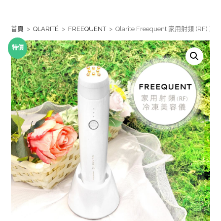
Skip
to
首頁
>
QLARITÉ
>
FREEQUENT
>
Qlarite Freequent 家用射頻 (RF) 
content
特價