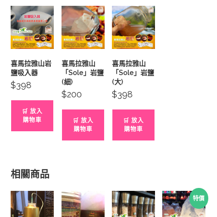
喜馬拉雅山岩
喜馬拉雅山
喜馬拉雅山
鹽吸入器
「Sole」岩鹽
「Sole」岩鹽
(細)
(大)
$
398
$
200
$
398
🛒 放入
購物車
🛒 放入
🛒 放入
購物車
購物車
相關商品
特價