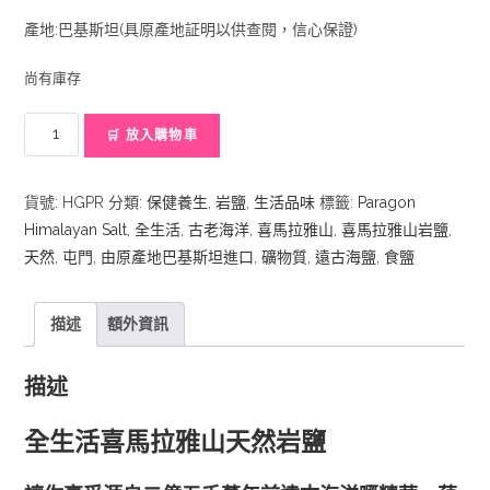
產地:巴基斯坦(具原產地証明以供查閱，信心保證)
尚有庫存
喜
🛒 放入購物車
馬
拉
貨號:
HGPR
分類:
保健養生
,
岩鹽
,
生活品味
標籤:
Paragon
雅
Himalayan Salt
,
全生活
,
古老海洋
,
喜馬拉雅山
,
喜馬拉雅山岩鹽
,
山
天然
,
屯門
,
由原產地巴基斯坦進口
,
礦物質
,
遠古海鹽
,
食鹽
岩
鹽-300g
數
描述
額外資訊
量
描述
全生活喜馬拉雅山天然岩鹽