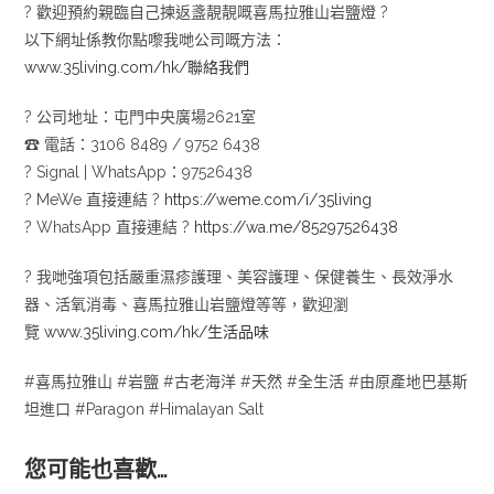
?
歡迎預約親臨自己揀返盞靚靚嘅喜馬拉雅山岩鹽燈
?
以下網址係教你點嚟我哋公司嘅方法：
www.35living.com/hk/聯絡我們
?
公司地址：屯門中央廣場2621室
☎
電話：3106 8489 / 9752 6438
?
Signal | WhatsApp：97526438
?
MeWe 直接連結
?
https://weme.com/i/35living
?
WhatsApp 直接連結
?
https://wa.me/85297526438
?
我哋強項包括嚴重濕疹護理、美容護理、保健養生、長效淨水
器、活氧消毒、喜馬拉雅山岩鹽燈等等，歡迎瀏
覽
www.35living.com/hk/生活品味
#喜馬拉雅山 #岩鹽 #古老海洋 #天然 #全生活 #由原產地巴基斯
坦進口 #Paragon #Himalayan Salt
您可能也喜歡…