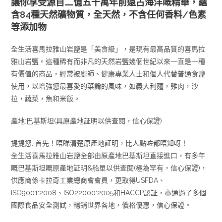
讓你享受源自二億五千萬年前遠古海洋嘅精華，蘊
含84種天然礦物質，全天然，不含任何香料/色素
等添加物
全生活喜馬拉雅山岩鹽是「美食級」，是現有最高品質的喜馬拉
雅山岩鹽。這種稀有而非凡的天然岩鹽幾個世紀以來一直是一種
有價值的商品，經常被廚師、健康專業人士和個人代替普通食鹽
使用，以增強您最喜愛的菜餚的風味，如義大利麵，雞肉，沙
拉，蔬菜，魚和米飯。
產地:巴基斯坦(具原產地証明以供查閱，信心保證)
提提您: 首先！唔睇清楚原產地証明，比人點咗都唔知呀！
全生活喜馬拉雅山岩鹽全部由原產地巴基斯坦直接進口，有多年
嘅巴基斯坦嘅原產地証明&船單以供查閱(極為罕有，信心保證)，
供應商係卡拉奇工業總商會會員，更取得USFDA、
ISO9001:2008、ISO22000:2005和HACCP認証，亦通過了多個
國際食品安全測試，暢銷世界各地，價格優惠，信心保證。