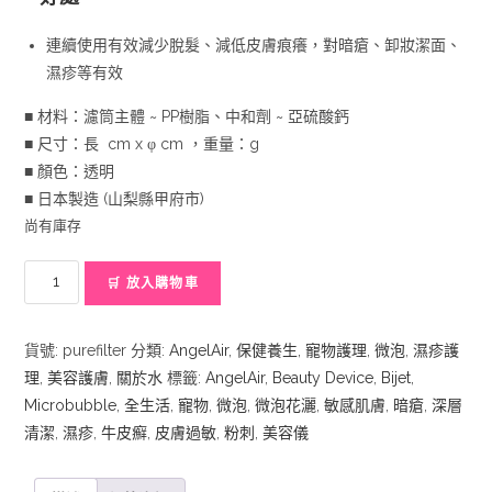
連續使用有效減少脫髮、減低皮膚痕癢，對暗瘡、卸妝潔面、
濕疹等有效
■ 材料：濾筒主體 ~ PP樹脂、中和劑 ~ 亞硫酸鈣
■ 尺寸：長 cm x φ cm ，重量：g
■ 顏色：透明
■ 日本製造 (山梨縣甲府市)
尚有庫存
全
🛒 放入購物車
生
活
貨號:
purefilter
分類:
AngelAir
,
保健養生
,
寵物護理
,
微泡
,
濕疹護
Pure
理
,
美容護膚
,
關於水
標籤:
AngelAir
,
Beauty Device
,
Bijet
,
純
Microbubble
,
全生活
,
寵物
,
微泡
,
微泡花灑
,
敏感肌膚
,
暗瘡
,
深層
潔
清潔
,
濕疹
,
牛皮癬
,
皮膚過敏
,
粉刺
,
美容儀
微
泡
花