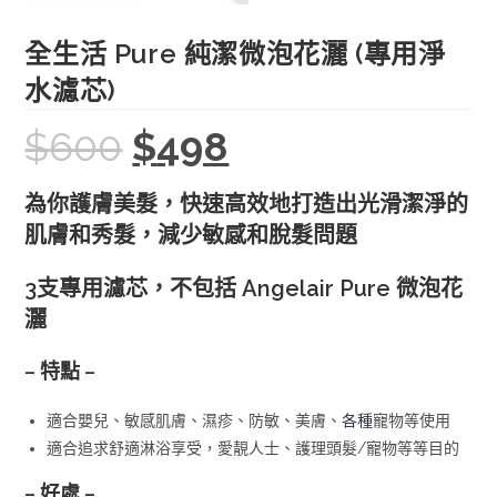
全生活 Pure 純潔微泡花灑 (專用淨
水濾芯)
$
600
$
498
Original
Current
price
price
was:
is:
$600.
$498.
為你護膚美髮，快速高效地打造出光滑潔淨的
肌膚和秀髮，減少敏感和脫髮問題
3支專用濾芯，不包括
Angelair Pure 微泡花
灑
– 特點 –
適合嬰兒、敏感肌膚、濕疹、防敏、美膚、
各種
寵物等使用
適合追求舒適淋浴享受，愛靚人士、護理頭髮/寵物等等目的
– 好處 –