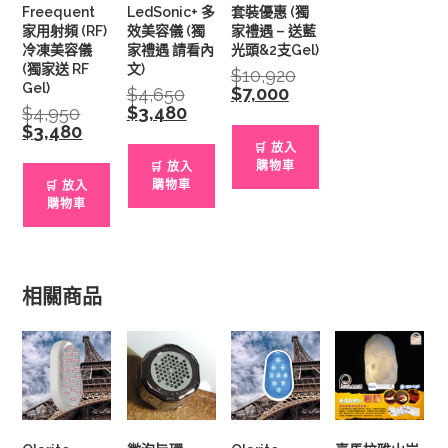
Freequent
LedSonic+ 多
套裝優惠 (獨
家用射頻 (RF)
效美容儀 (獨
家禮遇 – 送藍
冷凍美容儀
家禮遇 請看內
光頭&2支Gel)
(獨家送 RF
文)
$
10,920
Original
price
Gel)
$
7,000
Current
$
4,650
Original
was:
price
price
$
3,480
Current
$
4,950
Original
$10,920.
is:
was:
price
price
$
3,480
Current
$7,000.
$4,650.
is:
was:
price
🛒 放入
$3,480.
$4,950.
is:
購物車
🛒 放入
$3,480.
購物車
🛒 放入
購物車
相關商品