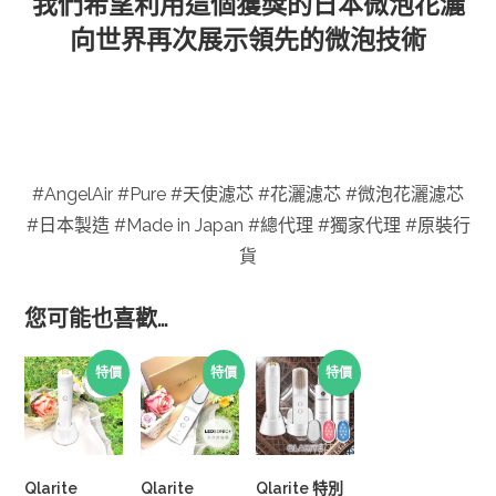
我們希望利用這個獲獎的日本微泡花灑
向世界再次展示領先的微泡技術
#AngelAir #Pure #
天使濾芯
#
花灑濾芯
#
微泡花灑濾芯
#
日本製造
#Made in Japan #
總代理
#
獨家代理
#
原裝行
貨
您可能也喜歡…
特價
特價
特價
Qlarite
Qlarite
Qlarite 特別