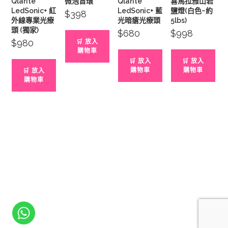
Qlarite
微泡旨環
Qlarite
喜馬拉雅山岩
LedSonic+ 紅
LedSonic+ 藍
鹽燈(白色~約
$
398
外線專業光療
光暗瘡光療頭
5lbs)
頭 (獨家)
$
680
$
998
$
980
🛒 放入
購物車
🛒 放入
🛒 放入
購物車
購物車
🛒 放入
購物車