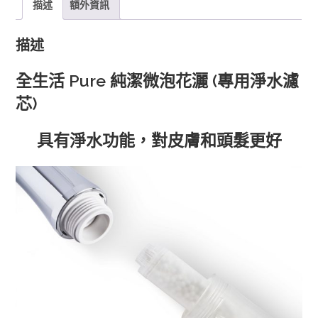
描述
額外資訊
灑
(專
描述
用
淨
全生活 Pure 純潔微泡花灑 (專用淨水濾
水
芯)
濾
芯)
具有淨水功能，對皮膚和頭髮更好
數
量