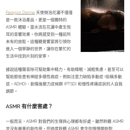
Paragon Derma
天使微泡花灑不僅僅
是一款沐浴產品，更是一個獨特的
ASMR 體驗。當水流在花灑中產生悅
耳的音響效果，你將感受到一種前所
未有的放鬆。這種聽覺饗宴將引領你
進入一個寧靜的世界，讓你在繁忙的
生活中找到片刻的安寧。
據說這種聲音除可幫助集中精力，有助睡眠、減輕焦慮，甚至可以
幫助那些患有神經多樣性病症，例如注意力缺陷多動症 (俗稱多動
症，ADHD)、創傷後壓力症候群 (PTSD) 和慢性疼痛症狀的人自我
調節。
ASMR 有什麼害處？
一般而言，ASMR 對我們的生理與心理都有好處。雖然聆聽 ASMR
並沒有嚴重的副作用，但過度聆聽 ASMR 會令你慢慢開始對