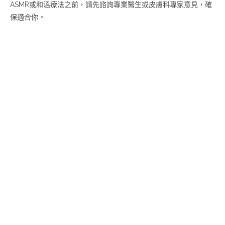
ASMR或和溫療法之前，請先諮詢專業醫生或皮膚科專家意見，確
保適合你。
#ASMR #自發性感官經絡反應 #潛意識療法 #Relaxing #WHITE
NOISE #白噪音 #安穩 #舒眠 #大自然 #ASMR推薦 #放鬆雨聲 #
大自然聲音 #瀑布聲 #瀑布的聲音 #溪流 #瀑布 #河流 #水流聲 #
流水聲 #布朗運動 #布朗噪音 #噪音療法 #聲音療癒 #睡覺音樂 #
放鬆音樂 #放鬆 #讀書 #專心 #休息 #睡覺音樂 #睡覺 #睡眠 #舒
壓 #消除疲勞 #療癒 #冥想 #冥想音樂 #冥想引導 #專注力 #養生
法 #提升免疫系統 #加速新陳代謝 #改善血液循環 #日本研究
#Paragon Derma #天使微泡花灑 #微泡花灑嘅原理 #eczema #
屯門濕疹 #微泡水療 #敏感肌膚 #濕疹入屯門 #濕疹止癢 #濕疹沖
涼 #皮膚太乾 #皮膚太濕 #皮膚炎 #硬皮 #紓緩濕疹 #脫皮龜裂 #
長期濕疹 #Nature sound #Waterfall sound #Flowing water
#Relax #Sleep #Study #Focus #Meditation #sound #water
#mountain #sleepingmusic #sleepmusicrelaxingpiano