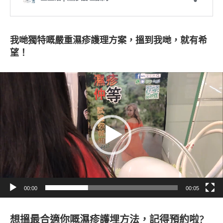
我哋獨特嘅嚴重濕疹護理方案，搵到我哋，就有希
望！
視
訊
播
放
器
00:00
00:05
想搵最合適你嘅濕疹護埋方法，記得預約啦?