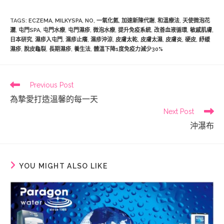
TAGS
:
ECZEMA
,
MILKYSPA
,
NO
,
一氧化氮
,
加速新陳代謝
,
和溫療法
,
天使微泡花
灑
,
屯門SPA
,
屯門水療
,
屯門濕疹
,
微泡水療
,
提升免疫系統
,
改善血液循環
,
敏感肌膚
,
日本研究
,
濕疹入屯門
,
濕疹止癢
,
濕疹沖涼
,
皮膚太乾
,
皮膚太濕
,
皮膚炎
,
硬皮
,
紓緩
濕疹
,
脫皮龜裂
,
長期濕疹
,
養生法
,
體溫下降1度免疫力減少30%
Read
Previous Post
more
為摯愛打造溫馨的每一天
articles
Next Post
沖瀑布
YOU MIGHT ALSO LIKE