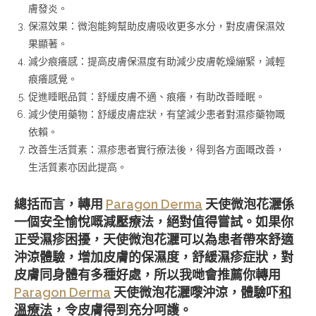
膚發炎。
保濕效果：微泡能夠幫助皮膚吸收更多水分，對皮膚保濕效
果顯著。
減少痕癢感：提高皮膚保濕度有助減少皮膚乾燥繃緊，減輕
痕癢感覺。
促進睡眠品質：舒緩皮膚不適、痕癢，有助改善睡眠。
減少使用藥物：舒緩皮膚症狀，有望減少患者對濕疹藥物嘅
依賴。
改善生活質素：濕疹患者實行療法後，得到各方面嘅改善，
生活質素亦因此提高。
總括而言，轉用
Paragon Derma
天使微泡花灑係
一個安全愉悅嘅減壓療法，絕對值得嘗試。如果你
正受濕疹困擾，天使微泡花灑可以為患者帶來舒適
沖涼體驗，增加皮膚的保濕度，舒緩濕疹症狀，對
皮膚同身體有多種好處，所以我哋會推薦你轉用
Paragon Derma
天使微泡花灑嚟沖涼，體驗吓
和
溫療法
，令皮膚得到充分呵護。