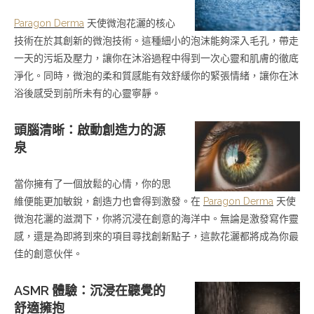
Paragon Derma
天使微泡花灑的核心
技術在於其創新的微泡技術。這種細小的泡沫能夠深入毛孔，帶走
一天的污垢及壓力，讓你在沐浴過程中得到一次心靈和肌膚的徹底
淨化。同時，微泡的柔和質感能有效舒緩你的緊張情緒，讓你在沐
浴後感受到前所未有的心靈寧靜。
頭腦清晰：啟動創造力的源
泉
當你擁有了一個放鬆的心情，你的思
維便能更加敏銳，創造力也會得到激發。在
Paragon Derma
天使
微泡花灑的滋潤下，你將沉浸在創意的海洋中。無論是激發寫作靈
感，還是為即將到來的項目尋找創新點子，這款花灑都將成為你最
佳的創意伙伴。
ASMR 體驗：沉浸在聽覺的
舒適擁抱