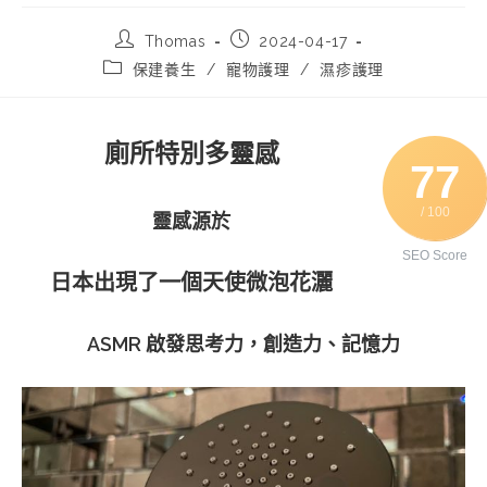
Post
Post
Thomas
2024-04-17
author:
published:
Post
保建養生
/
寵物護理
/
濕疹護理
category:
廁所特別多靈感
77
/ 100
靈感源於
SEO Score
日本出現了一個天使微泡花灑
ASMR 啟發思考力，創造力、記憶力