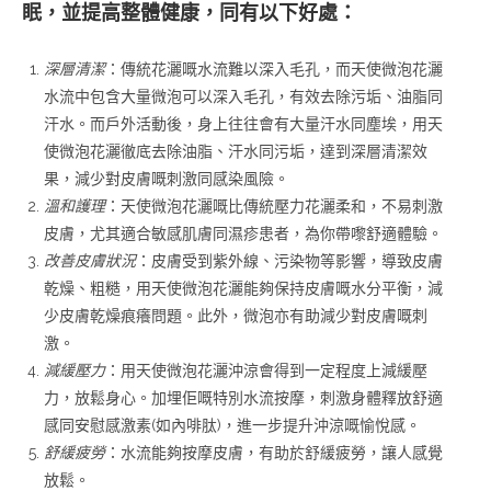
眠，並提高整體健康，同有以下好處：
深層清潔
：傳統花灑嘅水流難以深入毛孔，而天使微泡花灑
水流中包含大量微泡可以深入毛孔，有效去除污垢、油脂同
汗水。而戶外活動後，身上往往會有大量汗水同塵埃，用天
使微泡花灑徹底去除油脂、汗水同污垢，達到深層清潔效
果，減少對皮膚嘅刺激同感染風險。
溫和護理
：天使微泡花灑嘅比傳統壓力花灑柔和，不易刺激
皮膚，尤其適合敏感肌膚同濕疹患者，為你帶嚟舒適體驗。
改善皮膚狀況
：皮膚受到紫外線、污染物等影響，導致皮膚
乾燥、粗糙，用天使微泡花灑能夠保持皮膚嘅水分平衡，減
少皮膚乾燥痕癢問題。此外，微泡亦有助減少對皮膚嘅刺
激。
減緩壓力
：用天使微泡花灑沖涼會得到一定程度上減緩壓
力，放鬆身心。加埋佢嘅特別水流按摩，刺激身體釋放舒適
感同安慰感激素(如內啡肽)，進一步提升沖涼嘅愉悅感。
舒緩疲勞
：水流能夠按摩皮膚，有助於舒緩疲勞，讓人感覺
放鬆。