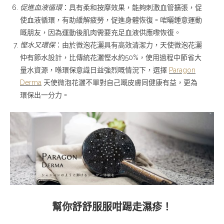
促進血液循環
：具有柔和按摩效果，能夠刺激血管擴張，促
使血液循環，有助緩解疲勞，促進身體恢復。啱曬鍾意運動
嘅朋友，因為運動後肌肉需要充足血液供應嚟恢復。
慳水又環保
：由於微泡花灑具有高效清潔力，天使微泡花灑
仲有節水設計，比傳統花灑慳水約50%，使用過程中節省大
量水資源，喺環保意識日益強烈嘅情況下，選擇
Paragon
Derma
天使微泡花灑不單對自己嘅皮膚同健康有益，更為
環保出一分力。
幫你舒舒服服咁踢走濕疹！