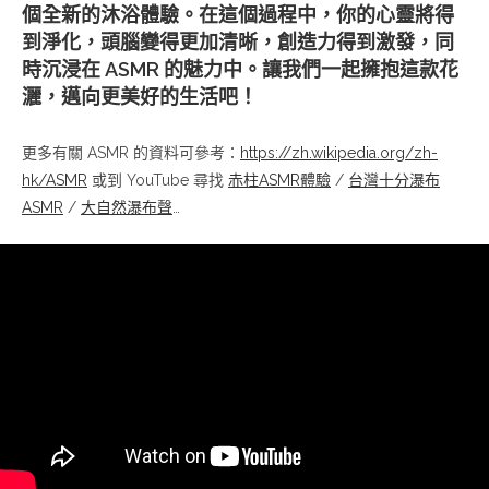
個全新的沐浴體驗。在這個過程中，你的心靈將得
到淨化，頭腦變得更加清晰，創造力得到激發，同
時沉浸在 ASMR 的魅力中。讓我們一起擁抱這款花
灑，邁向更美好的生活吧！
更多有關 ASMR 的資料可參考：
https://zh.wikipedia.org/zh-
hk/ASMR
或到 YouTube 尋找
赤柱ASMR體驗
/
台灣十分瀑布
ASMR
/
大自然瀑布聲
…