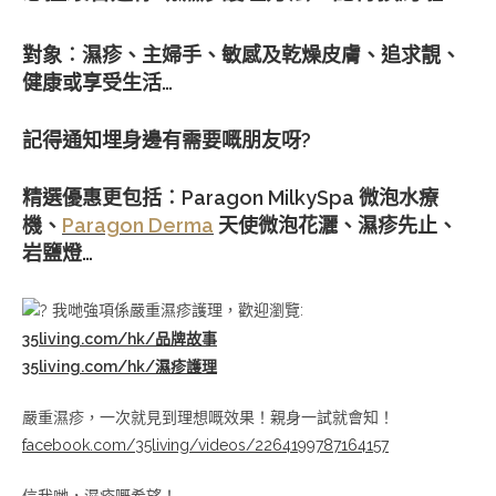
對象︰濕疹、主婦手、敏感及乾燥皮膚、追求靚、
健康或享受生活…
記得通知埋身邊有需要嘅朋友呀?
精選優惠更包括︰Paragon MilkySpa 微泡水療
機、
Paragon Derma
天使微泡花灑、濕疹先止、
岩鹽燈…
我哋強項係嚴重濕疹護理，歡迎瀏覽:
35living.com/hk/品牌故事
35living.com/hk/濕疹護理
嚴重濕疹，一次就見到理想嘅效果！親身一試就會知！
facebook.com/35living/videos/2264199787164157
信我哋，濕疹嘅希望！