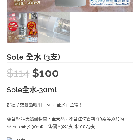
Sole 全水 (3支)
$
114
$
100
Original
Current
price
price
was:
is:
$114.
$100.
Sole全水-30ml
好痕？蚊虰蟲咬用「Sole 全水」至得！
蘊含84種天然礦物質，全天然，不含任何香料/色素等添加物。
※ Sole全水(30ml) ~ 售價:$38/支,
$100/3支