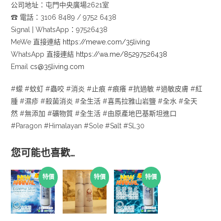
公司地址：屯門中央廣場2621室
☎
電話：3106 8489 / 9752 6438
Signal | WhatsApp：97526438
MeWe 直接連結
https://mewe.com/35living
WhatsApp 直接連結
https://wa.me/85297526438
Email
cs@35living.com
#蠓 #蚊虰 #蟲咬 #消炎 #止痕 #痕癢 #抗過敏 #過敏皮膚 #紅
腫 #濕疹 #殺菌消炎 #全生活 #喜馬拉雅山岩鹽 #全水 #全天
然 #無添加 #礦物質 #全生活 #由原產地巴基斯坦進口
#Paragon #Himalayan #Sole #Salt #SL30
您可能也喜歡…
特價
特價
特價