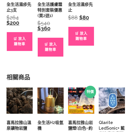
全生活濕疹先
全生活護膚霜
全生活濕疹先
止3支
特別套裝優惠
止
(買2送1)
$
264
Original
$
88
Original
$
80
Current
price
price
price
$
200
Current
$
540
Original
was:
was:
is:
price
price
$
360
Current
$264.
$88.
$80.
is:
was:
price
🛒 放入
$200.
$540.
is:
🛒 放入
購物車
$360.
購物車
🛒 放入
購物車
相關商品
特價
喜馬拉雅山溫
全生活H2吸氫
喜馬拉雅山岩
Qlarite
泉礦物岩鹽
機
鹽燈(白色~約
LedSonic+ 藍