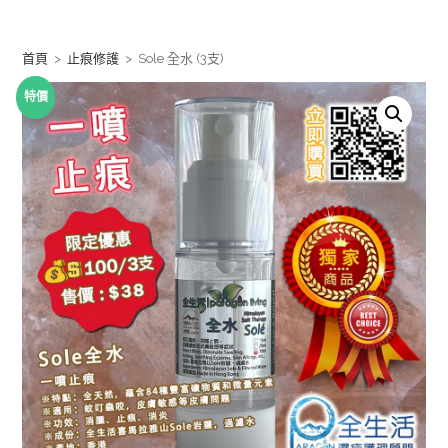
Skip
to
首頁
>
止痕修護
>
Sole 全水 (3支)
content
特價