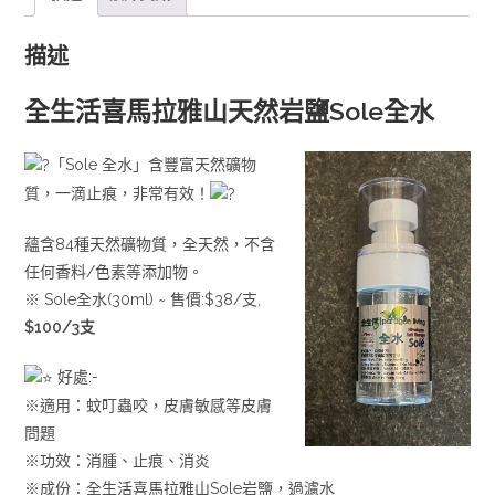
描述
全生活喜馬拉雅山天然岩鹽Sole全水
「Sole 全水」含豐富天然礦物
質，一滴止痕，非常有效！
蘊含84種天然礦物質，全天然，不含
任何香料/色素等添加物。
※ Sole全水(30ml) ~ 售價:$38/支,
$100/3支
好處:-
※適用：蚊叮蟲咬，皮膚敏感等皮膚
問題
※功效：消腫、止痕、消炎
※成份：全生活喜馬拉雅山Sole岩鹽，過濾水