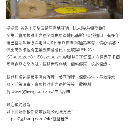
提提您: 首先！唔睇清楚原產地証明，比人點咗都唔知呀！
全生活喜馬拉雅山岩鹽全部由原產地巴基斯坦直接進口，有多年
嘅巴基斯坦嘅原產地証明&船單以供查閱(極為罕有，信心保證)，
供應商係卡拉奇工業總商會會員，更取得USFDA、
ISO9001:2008、ISO22000:2005和HACCP認証，亦通過了多個
國際食品安全測試，暢銷世界各地，價格優惠，信心保證。
我哋強項包括嚴重濕疹護理、美容護理、保健養生、長效淨水
器、活氧消毒、喜馬拉雅山岩鹽燈等等，歡迎瀏
覽
www.35living.com/hk/生活品味
歡迎預約親臨
以下網址係教你點嚟我哋公司嘅方法：
https://35living.com/hk/聯絡我們