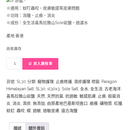
好處:-
※適用：蚊叮蟲咬，皮膚敏感等皮膚問題
※功效：消腫、止痕、消炎
※成份：全生活喜馬拉雅山Sole岩鹽，過濾水
產地:香港
尚有庫存
Sole
🛒 放入購物車
全
水
貨號:
SL30
分類:
寵物護理
,
止痕修護
,
濕疹護理
標籤:
Paragon
(3
Himalayan Salt
,
SL30
,
sl30x3
,
Sole Salt
,
全水
,
全生活
,
古老海洋
,
支)
喜馬拉雅山岩鹽
,
天然
,
天然抗菌
,
抗過敏
,
敏感肌膚
,
止痕
,
殺菌消
數
炎
,
消炎
,
濕疹
,
無添加
,
由原產地巴基斯坦進口
,
痕癢
,
礦物質
,
紅腫
,
量
蚊虰
,
蟲咬
,
蠓
,
過敏
,
過敏皮膚
,
遠古海鹽
描述
額外資訊