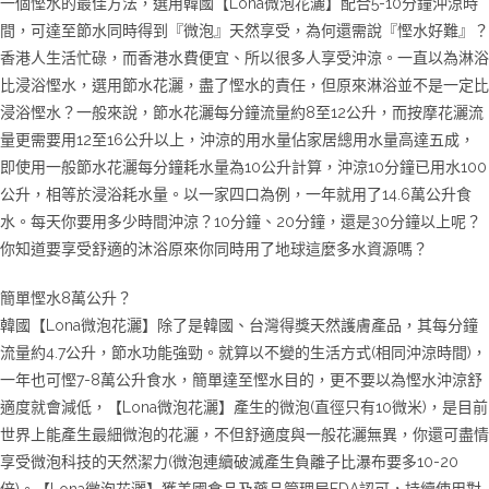
一個慳水的最佳方法，選用韓國【Lona微泡花灑】配合5-10分鐘沖涼時
間，可達至節水同時得到『微泡』天然享受，為何還需說『慳水好難』？
香港人生活忙碌，而香港水費便宜、所以很多人享受沖涼。一直以為淋浴
比浸浴慳水，選用節水花灑，盡了慳水的責任，但原來淋浴並不是一定比
浸浴慳水？一般來說，節水花灑每分鐘流量約8至12公升，而按摩花灑流
量更需要用12至16公升以上，沖涼的用水量佔家居總用水量高達五成，
即使用一般節水花灑每分鐘耗水量為10公升計算，沖涼10分鐘已用水100
公升，相等於浸浴耗水量。以一家四口為例，一年就用了14.6萬公升食
水。每天你要用多少時間沖涼？10分鐘、20分鐘，還是30分鐘以上呢？
你知道要享受舒適的沐浴原來你同時用了地球這麼多水資源嗎？
簡單慳水8萬公升？
韓國【Lona微泡花灑】除了是韓國、台灣得獎天然護膚產品，其每分鐘
流量約4.7公升，節水功能強勁。就算以不變的生活方式(相同沖涼時間)，
一年也可慳7-8萬公升食水，簡單達至慳水目的，更不要以為慳水沖涼舒
適度就會減低，【Lona微泡花灑】產生的微泡(直徑只有10微米)，是目前
世界上能產生最細微泡的花灑，不但舒適度與一般花灑無異，你還可盡情
享受微泡科技的天然潔力(微泡連續破滅產生負離子比瀑布要多10-20
倍)。【Lona微泡花灑】獲美國食品及藥品管理局FDA認可，持續使用對