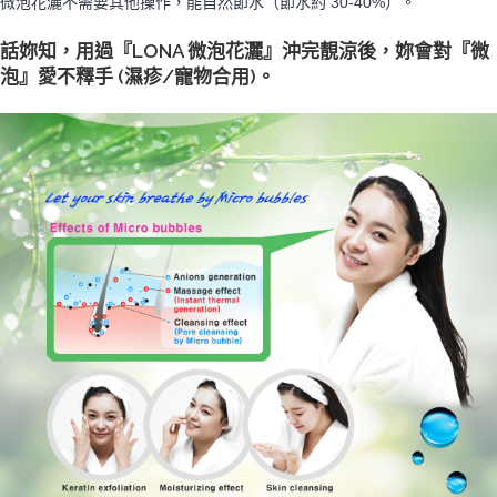
微泡花灑不需要其他操作，能自然節水（節水約 30-40%）。
話妳知，用過『LONA 微泡花灑』沖完靚涼後，妳會對『微
泡』愛不釋手 (濕疹/寵物合用)。