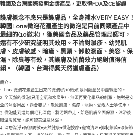
韓國及台灣國際發眀金獎產品，更取得FDA及CE認證
護膚概念不應只是護膚品，全身補水VERY EASY！
韓國Lona微泡花灑產生的微泡是目前同類產品中
最細的(10微米)，獲美國食品及藥品管理局認可，
還有不少研究証明其效用。不論對濕疹、幼兒肌
膚、皮膚敏感、暗瘡、黑頭、卸妝潔面、美容、保
濕、除臭等有效，其護膚及抗菌效力絕對值得信
賴。（韓國、台灣得獎天然護膚產品）
簡介:-
1. Lona微泡花灑產生出來的微泡(約10微米)是同類產品中最微細的。
2. 全天然的微泡(只用空氣和水產生)，無須再受化學品的刺激，絶對是安
全的沐浴用品，適合嬰兒、敏感肌膚、濕疹、寵物、愛靚人士等使用。
3. 微泡能到達每個毛孔深處，將污垢帶走，給您肌膚全面保濕，沐浴後
嘅溫暖感覺，絶可媲美溫泉沐浴。
4. 深層潔淨●保濕防敏●天然健康●微泡按摩●寵物清理●抑制細菌●環保節