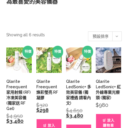
為最喜愛的美容儀器
#Qlarite #嘉慧妮 #LEDSONIC+ #FREEQUENT #Qlarite代購
#LEDSONIC 代購 #FREEQUENT 代購
Showing all 6 results
預設排序
特價
特價
特價
Qlarite
Qlarite
Qlarite
Qlarite
Freequent
Freequent
LedSonic+ 多
LedSonic+ 紅
家用射頻 (RF)
煥彩瑩亮 RF
效美容儀 (獨
外線專業光療
冷凍美容儀
凝膠
家禮遇 請看內
頭 (獨家)
(獨家送 RF
文)
$
320
Original
$
980
price
Gel)
$
298
Current
$
4,650
Original
was:
price
price
$
3,480
Current
$
4,950
Original
$320.
is:
was:
price
price
$
3,480
Current
🛒 放入
$298.
$4,650.
is:
was:
price
🛒 放入
購物車
$3,480.
$4,950.