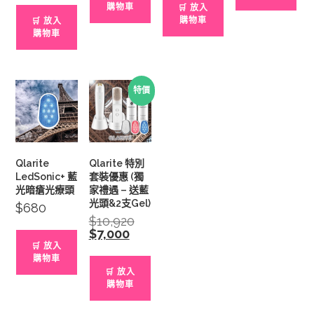
is:
購物車
🛒 放入
$3,480.
購物車
🛒 放入
購物車
特價
Qlarite
Qlarite 特別
LedSonic+ 藍
套裝優惠 (獨
光暗瘡光療頭
家禮遇 – 送藍
光頭&2支Gel)
$
680
$
10,920
Original
price
$
7,000
Current
was:
price
🛒 放入
$10,920.
is:
購物車
$7,000.
🛒 放入
購物車