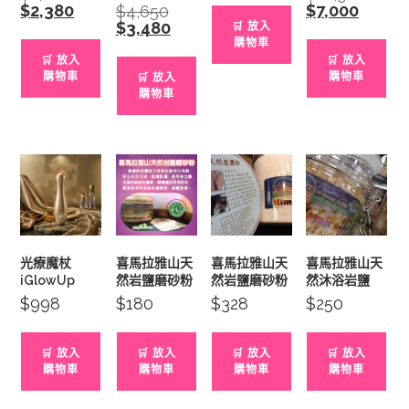
price
price
$
2,380
Current
$
7,000
Current
$
4,650
Original
was:
was:
price
price
price
$
3,480
Current
🛒 放入
$2,680.
$10,920
is:
is:
was:
price
購物車
$2,380.
$7,000.
$4,650.
is:
🛒 放入
🛒 放入
$3,480.
購物車
購物車
🛒 放入
購物車
光療魔杖
喜馬拉雅山天
喜馬拉雅山天
喜馬拉雅山天
iGlowUp
然岩鹽磨砂粉
然岩鹽磨砂粉
然沐浴岩鹽
$
998
$
180
$
328
$
250
🛒 放入
🛒 放入
🛒 放入
🛒 放入
購物車
購物車
購物車
購物車