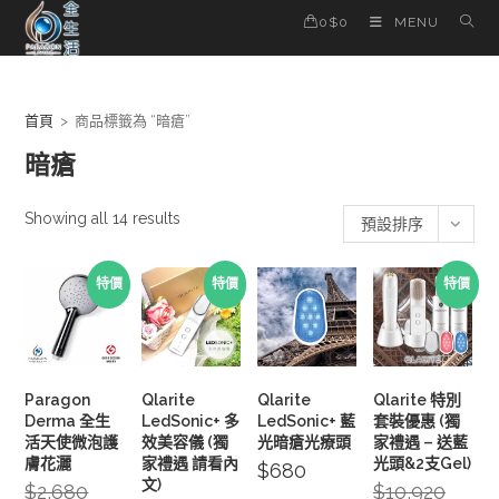
Skip
0
$
0
MENU
to
content
首頁
>
商品標籤為 “暗瘡”
暗瘡
Showing all 14 results
預設排序
特價
特價
特價
Paragon
Qlarite
Qlarite
Qlarite 特別
Derma 全生
LedSonic+ 多
LedSonic+ 藍
套裝優惠 (獨
活天使微泡護
效美容儀 (獨
光暗瘡光療頭
家禮遇 – 送藍
膚花灑
家禮遇 請看內
光頭&2支Gel)
$
680
文)
$
2,680
Original
$
10,920
Origina