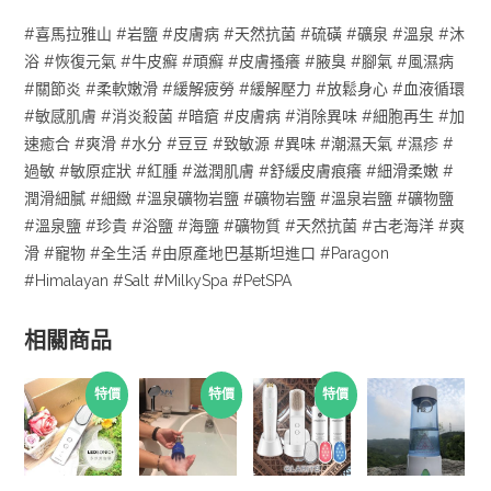
#喜馬拉雅山 #岩鹽 #皮膚病 #天然抗菌 #硫磺 #礦泉 #溫泉 #沐
浴 #恢復元氣 #牛皮癬 #頑癬 #皮膚搔癢 #腋臭 #腳氣 #風濕病
#關節炎 #柔軟嫩滑 #緩解疲勞 #緩解壓力 #放鬆身心 #血液循環
#敏感肌膚 #消炎殺菌 #暗瘡 #皮膚病 #消除異味 #細胞再生 #加
速癒合 #爽滑 #水分 #豆豆 #致敏源 #異味 #潮濕天氣 #濕疹 #
過敏 #敏原症狀 #紅腫 #滋潤肌膚 #舒緩皮膚痕癢 #細滑柔嫩 #
潤滑細膩 #細緻 #溫泉礦物岩鹽 #礦物岩鹽 #溫泉岩鹽 #礦物鹽
#溫泉鹽 #珍貴 #浴鹽 #海鹽 #礦物質 #天然抗菌 #古老海洋 #爽
滑 #寵物 #全生活 #由原產地巴基斯坦進口 #Paragon
#Himalayan #Salt #MilkySpa #PetSPA
相關商品
特價
特價
特價