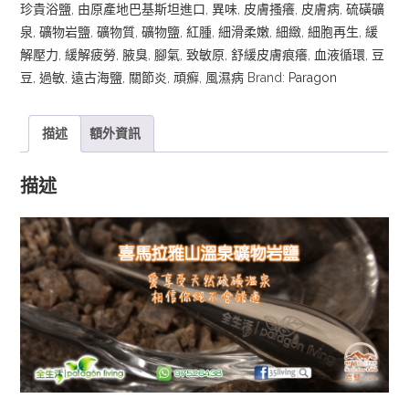
珍貴浴鹽
,
由原產地巴基斯坦進口
,
異味
,
皮膚搔癢
,
皮膚病
,
硫磺礦
物
泉
,
礦物岩鹽
,
礦物質
,
礦物鹽
,
紅腫
,
細滑柔嫩
,
細緻
,
細胞再生
,
緩
岩
解壓力
,
緩解疲勞
,
腋臭
,
腳氣
,
致敏原
,
舒緩皮膚痕癢
,
血液循環
,
豆
鹽
豆
,
過敏
,
遠古海鹽
,
關節炎
,
頑癬
,
風濕病
Brand:
Paragon
數
量
描述
額外資訊
描述