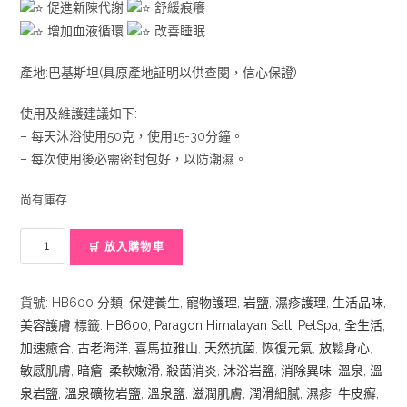
促進新陳代謝
舒緩痕癢
增加血液循環
改善睡眠
產地:巴基斯坦(具原產地証明以供查閱，信心保證)
使用及維護建議如下:-
– 每天沐浴使用50克，使用15-30分鐘。
– 每次使用後必需密封包好，以防潮濕。
尚有庫存
喜
🛒 放入購物車
馬
拉
貨號:
HB600
分類:
保健養生
,
寵物護理
,
岩鹽
,
濕疹護理
,
生活品味
,
雅
美容護膚
標籤:
HB600
,
Paragon Himalayan Salt
,
PetSpa
,
全生活
,
山
加速癒合
,
古老海洋
,
喜馬拉雅山
,
天然抗菌
,
恢復元氣
,
放鬆身心
,
溫
敏感肌膚
,
暗瘡
,
柔軟嫩滑
,
殺菌消炎
,
沐浴岩鹽
,
消除異味
,
溫泉
,
溫
泉
泉岩鹽
,
溫泉礦物岩鹽
,
溫泉鹽
,
滋潤肌膚
,
潤滑細膩
,
濕疹
,
牛皮癬
,
礦