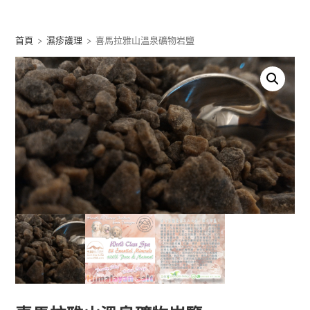
Skip
to
首頁
>
濕疹護理
>
喜馬拉雅山溫泉礦物岩鹽
content