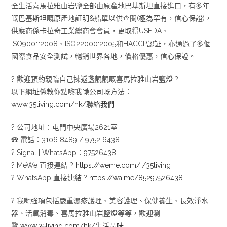
全生活喜馬拉雅山岩鹽全部由原產地巴基斯坦直接進口，有多年
嘅巴基斯坦嘅原產地証明&船單以供查閱(極為罕有，信心保證)，
供應商係卡拉奇工業總商會會員，更取得USFDA、
ISO9001:2008、ISO22000:2005和HACCP認証，亦通過了多個
國際食品安全測試，暢銷世界各地，價格優惠，信心保證。
?
歡迎預約親臨自己揀返盞靚靚嘅喜馬拉雅山岩鹽燈
?
以下網址係教你點嚟我哋公司嘅方法：
www.35living.com/hk/聯絡我們
?
公司地址：屯門中央廣場2621室
☎
電話：3106 8489 / 9752 6438
?
Signal | WhatsApp：97526438
?
MeWe 直接連結
?
https://weme.com/i/35living
?
WhatsApp 直接連結
?
https://wa.me/85297526438
?
我哋強項包括嚴重濕疹護理、美容護理、保健養生、長效淨水
器、活氧消毒、喜馬拉雅山岩鹽燈等等，歡迎瀏
覽
www.35living.com/hk/生活品味