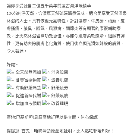
讓你享受源自二億五千萬年前遠古海洋嘅精華
100%純淨天然，含濃厚天然硫磺礦泉氣味，適合愛享受天然溫泉
沐浴的人士。具有恢復元氣特性，針對濕疹、牛皮癬、頑癬、皮
膚搔癢、腋臭、腳氣、風濕病、關節炎等有顯著的康復輔助療
效，比天然沐浴岩鹽功效更佳。亦能令肌膚柔軟嫩滑，細緻有彈
性，更有助去除肌膚老化角質，使用後立顯光滑如絲般的膚質，
令人著迷。
好處:-
全天然無添加
消炎殺菌
含豐富礦物質
滋養肌膚
有助舒緩痛楚
舒缓疲勞
促進新陳代謝
舒緩痕癢
增加血液循環
改善睡眠
產地:巴基斯坦(具原產地証明以供查閱，信心保證)
提提您: 首先！唔睇清楚原產地証明，比人點咗都唔知呀！