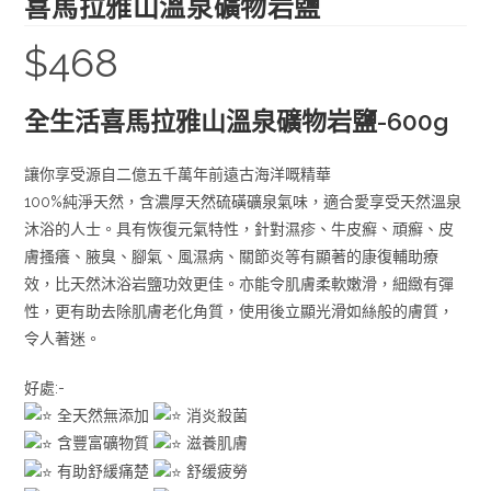
喜馬拉雅山溫泉礦物岩鹽
$
468
全生活喜馬拉雅山溫泉礦物岩鹽-600g
讓你享受源自二億五千萬年前遠古海洋嘅精華
100%純淨天然，含濃厚天然硫磺礦泉氣味，適合愛享受天然溫泉
沐浴的人士。具有恢復元氣特性，針對濕疹、牛皮癬、頑癬、皮
膚搔癢、腋臭、腳氣、風濕病、關節炎等有顯著的康復輔助療
效，比天然沐浴岩鹽功效更佳。亦能令肌膚柔軟嫩滑，細緻有彈
性，更有助去除肌膚老化角質，使用後立顯光滑如絲般的膚質，
令人著迷。
好處:-
全天然無添加
消炎殺菌
含豐富礦物質
滋養肌膚
有助舒緩痛楚
舒缓疲勞