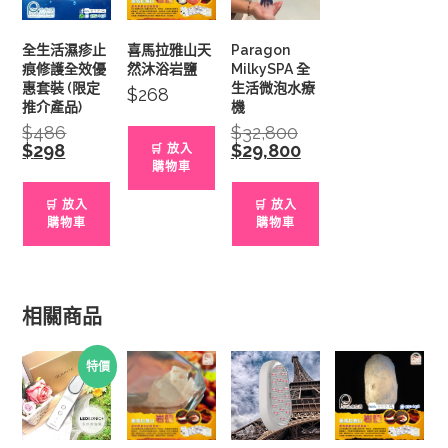
全生活濕疹止
喜馬拉雅山天
Paragon
痕修護全效優
然沐浴岩鹽
MilkySPA 全
惠套裝 (限定
生活微泡水療
$
268
推介產品)
機
$
486
Original
$
32,800
Original
price
price
$
298
Current
$
29,800
Current
🛒 放入
was:
was:
price
price
購物車
$486.
$32,800.
is:
is:
$298.
$29,800.
🛒 放入
🛒 放入
購物車
購物車
相關商品
特價