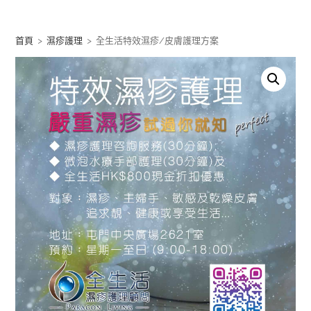
Skip
to
首頁
>
濕疹護理
>
全生活特效濕疹/皮膚護理方案
content