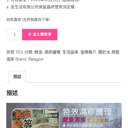
4. 全生活有限公司保留最終使用決定權
尚有庫存 (允許無庫存下單)
全
🛒 放入購物車
生
活
貨號:
ED1
分類:
微泡
,
濕疹護理
,
生活品味
,
皇牌推介
,
關於水
標籤:
特
濕疹
Brand:
Paragon
效
濕
疹/
描述
皮
膚
描述
護
理
方
案
數