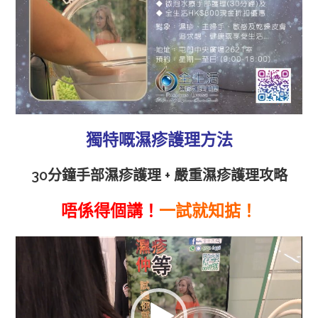
量
獨特嘅濕疹護理方法
30分鐘手部濕疹護理 + 嚴重濕疹護理攻略
唔係得個講！
一試就知掂！
視
訊
播
放
器