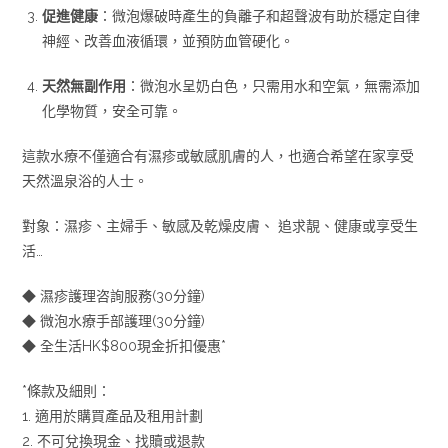
促進健康
：微泡爆破時產生的負離子和超聲波有助於穩定自律
神經、改善血液循環，並預防血管硬化。
天然無副作用
：微泡水呈奶白色，只需用水和空氣，無需添加
化學物質，安全可靠。
這款水療不僅適合有濕疹或敏感肌膚的人，也適合希望在家享受
天然溫泉浴的人士。
對象：濕疹、主婦手、敏感及乾燥皮膚、 追求靚、健康或享受生
活…
◆ 濕疹護理咨詢服務(30分鐘)
◆ 微泡水療手部護理(30分鐘)
◆ 全生活HK$800現金折扣優惠*
*條款及細則：
1. 適用於購買產品及租用計劃
2. 不可兌換現金、找贖或退款