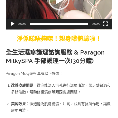
00:00
00:05
淨係睇唔夠㗎！親身嚟體驗啦！
全生活濕疹護理諮詢服務 & Paragon
MilkySPA 手部護理一次(30分鐘)
Paragon MilkySPA 具有以下好處：
改善皮膚問題
：微泡能深入毛孔進行深層清潔，帶走致敏源和
多餘油脂，幫助修復濕疹等頑固皮膚問題。
美容效果
：微泡能為肌膚補濕、注氧，並具有抗菌作用，讓皮
膚更白滑。