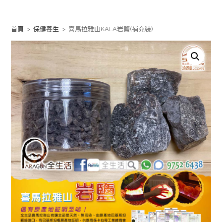
Skip
to
首頁
>
保健養生
>
喜馬拉雅山KALA岩鹽(補充裝)
content