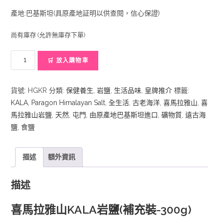
產地:巴基斯坦(具原產地証明以供查閱，信心保證)
尚有庫存 (允許無庫存下單)
喜
🛒 放入購物車
馬
拉
貨號:
HGKR
分類:
保健養生
,
岩鹽
,
生活品味
,
皇牌推介
標籤:
雅
KALA
,
Paragon Himalayan Salt
,
全生活
,
古老海洋
,
喜馬拉雅山
,
喜
山
馬拉雅山岩鹽
,
天然
,
屯門
,
由原產地巴基斯坦進口
,
礦物質
,
遠古海
KALA
鹽
,
食鹽
岩
鹽
(補
描述
額外資訊
充
裝)
描述
數
量
喜馬拉雅山KALA岩鹽(補充裝-300g)