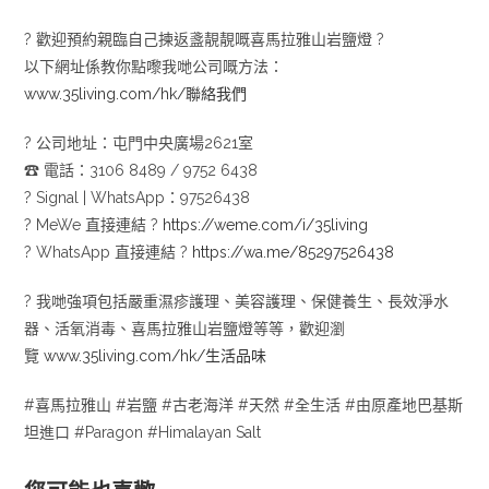
?
歡迎預約親臨自己揀返盞靚靚嘅喜馬拉雅山岩鹽燈
?
以下網址係教你點嚟我哋公司嘅方法：
www.35living.com/hk/聯絡我們
?
公司地址：屯門中央廣場2621室
☎
電話：3106 8489 / 9752 6438
?
Signal | WhatsApp：97526438
?
MeWe 直接連結
?
https://weme.com/i/35living
?
WhatsApp 直接連結
?
https://wa.me/85297526438
?
我哋強項包括嚴重濕疹護理、美容護理、保健養生、長效淨水
器、活氧消毒、喜馬拉雅山岩鹽燈等等，歡迎瀏
覽
www.35living.com/hk/生活品味
#喜馬拉雅山 #岩鹽 #古老海洋 #天然 #全生活 #由原產地巴基斯
坦進口 #Paragon #Himalayan Salt