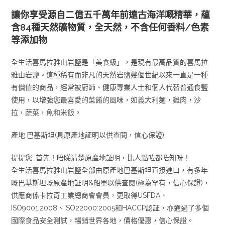
讓你享受源自二億五千萬年前遠古海洋嘅精華，蘊
含84種天然礦物質，全天然，不含任何香料/色素
等添加物
全生活喜馬拉雅山岩鹽是「美食級」，是現有最高品質的喜馬拉
雅山岩鹽。這種稀有而非凡的天然岩鹽幾個世紀以來一直是一種
有價值的商品，經常被廚師、健康專業人士和個人代替普通食鹽
使用，以增強您最喜愛的菜餚的風味，如義大利麵，雞肉，沙
拉，蔬菜，魚和米飯。
產地:巴基斯坦(具原產地証明以供查閱，信心保證)
提提您: 首先！唔睇清楚原產地証明，比人點咗都唔知呀！
全生活喜馬拉雅山岩鹽全部由原產地巴基斯坦直接進口，有多年
嘅巴基斯坦嘅原產地証明&船單以供查閱(極為罕有，信心保證)，
供應商係卡拉奇工業總商會會員，更取得USFDA、
ISO9001:2008、ISO22000:2005和HACCP認証，亦通過了多個
國際食品安全測試，暢銷世界各地，價格優惠，信心保證。