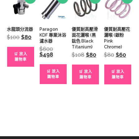
水龍頭分流器
Paragon
優質耐高壓滑
優質耐高壓花
KDF 專業沐浴
面花灑喉 (黑
灑喉 (銀粉
$
100
Original
$
80
Current
price
price
濾水器
鈦色 Black
Pink
was:
is:
Titanium)
Chrome)
$
600
Original
$100.
$80.
price
$
498
Current
$
108
Original
$
80
Current
$
80
Original
$
60
Curren
🛒 放入
was:
price
price
price
price
price
購物車
$600.
is:
was:
is:
was:
is:
$498.
$108.
$80.
$80.
$60.
🛒 放入
🛒 放入
🛒 放入
購物車
購物車
購物車