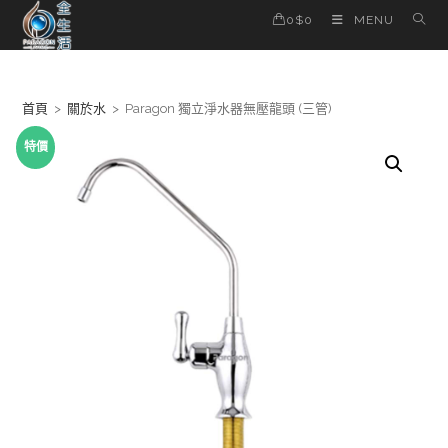
Skip
0
$
0
MENU
to
content
首頁
>
關於水
>
Paragon 獨立淨水器無壓龍頭 (三管)
特價