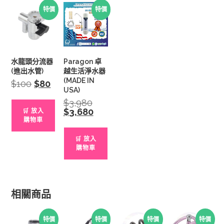
特價
特價
水龍頭分流器
Paragon 卓
(進出水管)
越生活淨水器
(MADE IN
$
100
Original
$
80
Current
price
price
USA)
was:
is:
$
3,980
Original
$100.
$80.
price
$
3,680
Current
🛒 放入
was:
price
購物車
$3,980.
is:
$3,680.
🛒 放入
購物車
相關商品
特價
特價
特價
特價