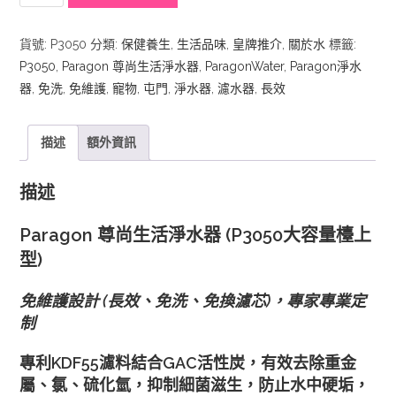
尊
尚
貨號:
P3050
分類:
保健養生
,
生活品味
,
皇牌推介
,
關於水
標籤:
生
P3050
,
Paragon 尊尚生活淨水器
,
ParagonWater
,
Paragon淨水
活
器
,
免洗
,
免維護
,
寵物
,
屯門
,
淨水器
,
濾水器
,
長效
淨
水
器
描述
額外資訊
(MADE
IN
描述
USA)
數
Paragon 尊尚生活淨水器 (P3050大容量檯上
量
型)
免維護設計 (長效、免洗、免換濾芯)
，專家專業定
制
專利KDF55濾料結合GAC活性炭，有效去除重金
屬、氯、硫化氫，抑制細菌滋生，防止水中硬垢，