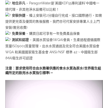
地位非凡
–
ParagonWater是’美國KDF55專利濾料’中國唯一
總代理，非其他淨水設備可以比較！
安裝快捷
– 檯上安裝可2分鐘自行完成，接口國際通行，
如需
提供更完善及優質的售後服務，我們亦可代客安排專業人士上門
安裝(需另收費)
免費保養
– 購買日起可享有一年免費產品保養
測試和認證
– 美國水質協會(WQA)會員，生產過程遵循國際
質量ISO9001質量管理，出水水質通過及完全符合美國水質協會
WQA 和美國國家衛生基金會 ANSI/NSF 標準 42、中國衛生部
(MA)衛生許可認證
注意：要求使用符合由水務署供應的食水水質為原水(世界衛生組
織所定的飲用水水質指引標準)。
視
訊
播
放
器