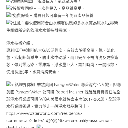
適用的範圍 – 酒店客房、家庭廚房等。
投資與回報 – 一次性投入，高品質享受。
免費保養 – 購買日起可享有一年免費產品保養。
注意：要求使用符合由水務署供應的食水水質為原水(世界衛
生組織所定的飲用水水質指引標準)。
淨水技術介紹：
專利KDF55濾料結合GAC活性炭，有效去除重金屬、氯、硫化
氫，抑制細菌滋生，防止水中硬垢，而且完全不需清洗及更換濾
芯，做到零污染、零維護。淨水量巨大，設計時尚，一開即飲，
使用長達5年，水質清純安全。
話埋畀你知: 雖然美國 ParagonWater 喺香港冇乜人識，但喺
美國 ParagonWater 公司嘅 Robert Maisner 就確確實實擔任咗全
球淨水行業認可嘅 WQA 美國水質協會主席(2017-2018)，全球淨
水行業嘅領導，實力並非一般淨水器品牌可比。
https://www.waterworld.com/residential-
commercial/article/14309926/water-quality-association-
digital-direction