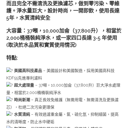
而且完全不需清洗及更換濾芯，做到零污染、零維
護。淨水量巨大，設計時尚，一開即飲，使用長達
5年，水質清純安全
大容量：37噸，10,000加侖（37,800升），相當於
2,000桶桶裝純淨水，或一家四口長達 3-5 年使用
(取決於水品質和實質使用情況)
特點:
美國高科技產品
– 美國設計和美國製造，
採用美國高科技
KDF55先進專利濾料
超大處理量
– 37噸，10,000加侖（37,800升）巨大淨水處理
量，相當於2,000桶桶裝純淨水
時尚新潮
– 真正長效免維護（無需用電、無需清洗及更換濾
芯），杜絕二次污染更環保
水質清純
– 有效過濾重金屬、氯、硫化氫，抑制細菌，提高
水的清晰度，防止水中硬垢