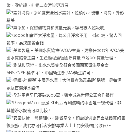
染、零維護，杜絕二次污染更環保;
設計時尚，360度安全出水設計，體積小，優雅，時尚，外形
精美;
無添加，保留礦物質和微量元素，容易被人體吸收;
10000加侖巨大淨水量，每公升淨水不用 HK$0.05，驚人回
報率，為您節省金錢;
美國製造 – 美國水質協會(WQA)會員，更擔任2017年WQA美
國水質協會主席，生產過程遵循國際質量ISO9001質量管理。
測試和認證 – 出水水質完全符合美國國家衛生基金會
ANSI/NSF 標準 42、中國衛生部(MA)衛生許可。
連續5年榮獲“中國淨水業十大消費者滿意品牌”稱號，是每個
家庭首選淨水設備;
全球用戶早已突破1000萬，榮幸成為世博公寓合作夥伴;
ParagonWater 更是 KDF55 專利濾料的中國唯一總代理，非
其他淨水設備可以比較！
安裝快捷 – 體積細小，節省空間。如需提供更完善及優質的售
後服務，我們亦可代客安排專業人士上門安裝(需另收費)。