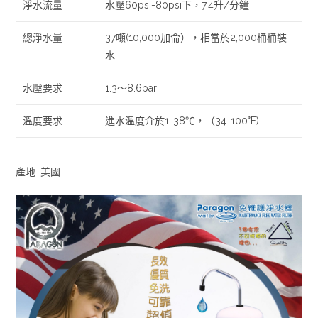
淨水流量
水壓60psi-80psi下，7.4升/分鐘
總淨水量
37噸(10,000加侖），相當於2,000桶桶裝
水
水壓要求
1.3〜8.6bar
溫度要求
進水溫度介於1-38℃，（34-100°F)
產地: 美國