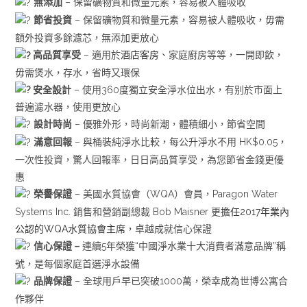
無添加
– 保留礦物質和微量元素，容易被人體吸收
節省投資
– 保留礦物質和微量元素，容易被人體吸收，毋需
額外投資多餘濾芯，無添加更放心
高品質享受
– 適用於
酒店客房
、家庭廚房等等，一開即飲，
毋需煲水，存水，省時又環保
安全設計
– 使用360度獨立安全淨水位出水，有别於市面上
普遍濾水器，使用更放心
設計時尚
– 優雅外形，時尚新潮，體積細小，節省空間
滿意
回報
–
與桶裝純淨水比較，每公升淨水不用 HK$0.05，
一次性投資，驚人回報率，日日高品質享受，為您節省金錢更優
惠
榮譽保證
– 美國水質協會（WQA）會員，Paragon Water
Systems Inc. 銷售和營銷副總裁 Bob Maisner 更
擔任2017年業內
公認的WQA水質協會主席
，卓越成就信心保證
信心保證 –
連續5年榮獲“中國淨水業十大消費者滿意品牌”稱
號，是每個家庭首選淨水設備
品牌保證
–
全球用戶早已突破1000萬，榮幸成為世博公寓合
作夥伴