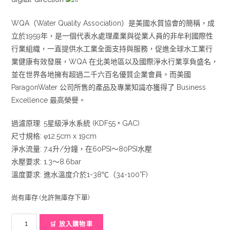
WQA（Water Quality Association）是美國水質協會的簡稱，成
立於1959年，是一個代表水處理產業與從業人員的非牟利國際性
行業組織，一直提供水工業全面支持與服務，促進全球水工業行
業健康有效發展，WQA 在北美地區以及國際淨水行業享負盛名，
並在世界各地擁有超過二千六百名優質企業會員。而美國
ParagonWater 公司所售的產品及專業知識亦獲得了 Business
Excellence 最高榮譽。
過濾原理: 5星級淨水系統 (KDF55 + GAC)
尺寸規格: φ12.5cm x 19cm
淨水流量: 7.4升/分鐘，在60PSI〜80PSI水壓
水壓要求: 1.3〜8.6bar
溫度要求: 進水溫度介於1-38℃（34-100°F)
尚有庫存 (允許無庫存下單)
Paragon
🛒 放入購物車