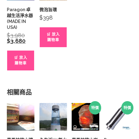
Paragon 卓
微泡旨環
越生活淨水器
$
398
(MADE IN
USA)
$
3,980
Original
🛒 放入
price
$
3,680
Current
購物車
was:
price
$3,980.
is:
$3,680.
🛒 放入
購物車
相關商品
特價
特價