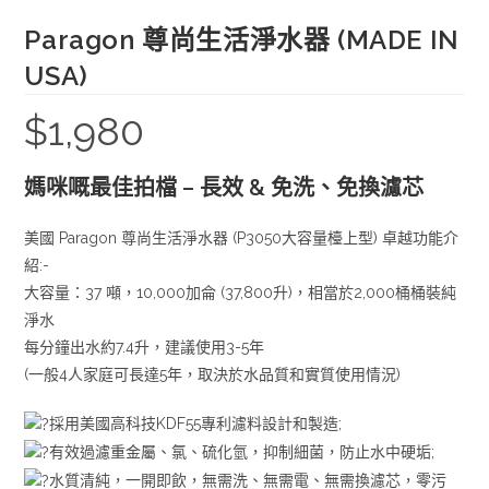
Paragon 尊尚生活淨水器 (MADE IN
USA)
$
1,980
媽咪嘅最佳拍檔 – 長效 & 免洗、免換濾芯
美國 Paragon 尊尚生活淨水器 (P3050大容量檯上型) 卓越功能介
紹:-
大容量：37 噸，10,000加侖 (37,800升)，相當於2,000桶桶裝純
淨水
每分鐘出水約7.4升，建議使用3-5年
(一般4人家庭可長達5年，取決於水品質和實質使用情況)
採用美國高科技KDF55專利濾料設計和製造;
有效過濾重金屬、氯、硫化氫，抑制細菌，防止水中硬垢;
水質清純，一開即飲，無需洗、無需電、無需換濾芯，零污