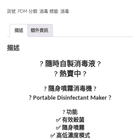
噴
貨號:
PDM
分類:
消毒
標籤:
消毒
霧
消
毒
描述
額外資訊
機
數
描述
量
? 隨時自製消毒液 ?
? 熱賣中 ?
? 隨身噴霧消毒機 ?
? Portable Disinfectant Maker ?
? 功能
✅ 有效殺菌
✅ 隨身噴霧
✅ 高低濃度模式