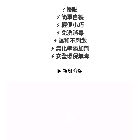
? 優點
⚡ 簡單自製
⚡ 輕便小巧
⚡ 免洗消毒
⚡ 溫和不刺激
⚡ 無化學添加劑
⚡ 安全環保無毒
▶️ 視頻介紹
視
訊
播
放
器