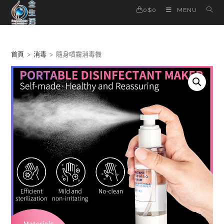
Skip
0
$
0
MENU
to
content
首頁
>
消毒
>
隨身噴霧消毒機