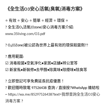
《
全生活O3安心活氧(臭氧)消毒方案
》
⭐ 有效 ⭐ 安心 ⭐ 簡單 ⭐ 經濟 ⭐ 環保 ⭐
? 全生活O₃活氧(Ozone)安心消毒方案介紹:
www.35living.com/O3.pdf
? O₃(OZone)被公認為世界上最有效的環保殺菌劑??
? 應用範圍:
☑ 消毒殺菌♦️空氣淨化♦️家居♦️店舖♦️辨公室等
☑ 新家俬♦️新裝修♦️去甲醛♦️除異味♦️除煙味♦️除臭等
? 立即登記可享免費延長抗疫優惠！
? 歡迎隨時致電 97526438 查詢 / 直接按?WhatsApp 連結啦
~
https://wa.me/85297526438?text=我想查詢全生活O3安心
消毒方案
?