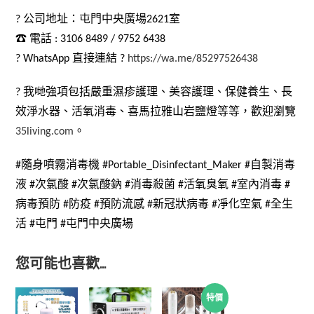
? 公司地址：屯門中央廣場2621室
☎ 電話 : 3106 8489 / 9752 6438
? WhatsApp 直接連結 ?
https://wa.me/85297526438
? 我哋強項包括嚴重濕疹護理、美容護理、保健養生、長
效淨水器、活氧消毒、喜馬拉雅山岩鹽燈等等，歡迎瀏覽
35living.com
。
#隨身噴霧消毒機 #Portable_Disinfectant_Maker #自製消毒
液 #次氯酸 #次氯酸鈉 #消毒殺菌 #活氧臭氧 #室內消毒 #
病毒預防 #防疫 #預防流感 #新冠狀病毒 #凈化空氣 #全生
活 #屯門 #屯門中央廣場
您可能也喜歡…
特價