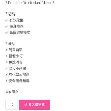
? Portable Disinfectant Maker ?
? 功能
✅ 有效殺菌
✅ 隨身噴霧
✅ 高低濃度模式
? 優點
⚡ 簡單自製
⚡ 輕便小巧
⚡ 免洗消毒
⚡ 溫和不刺激
⚡ 無化學添加劑
⚡ 安全環保無毒
尚有庫存
隨
🛒 放入購物車
身