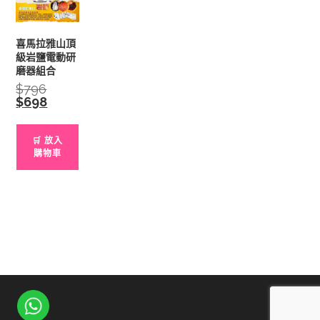
喜馬拉雅山頂
級岩鹽電動研
磨器組合
$
796
Original
price
$
698
Current
was:
price
$796.
is:
$698.
🛒 放入
購物車