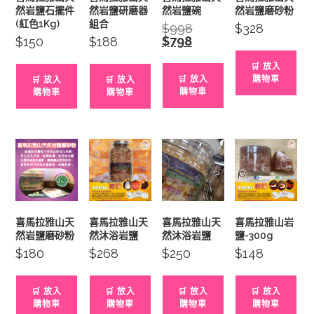
然岩鹽石擺件
然岩鹽研磨器
然岩鹽碗
然岩鹽磨砂粉
(紅色1Kg)
組合
$
998
Original
$
328
price
$
798
Current
$
150
$
188
was:
price
$998.
is:
🛒 放入
$798.
🛒 放入
購物車
🛒 放入
🛒 放入
購物車
購物車
購物車
喜馬拉雅山天
喜馬拉雅山天
喜馬拉雅山天
喜馬拉雅山岩
然岩鹽磨砂粉
然沐浴岩鹽
然沐浴岩鹽
鹽-300g
$
180
$
268
$
250
$
148
🛒 放入
🛒 放入
🛒 放入
🛒 放入
購物車
購物車
購物車
購物車