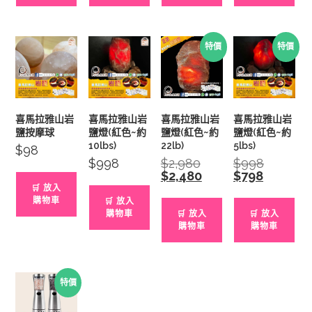
特價
特價
喜馬拉雅山岩
喜馬拉雅山岩
喜馬拉雅山岩
喜馬拉雅山岩
鹽按摩球
鹽燈(紅色~約
鹽燈(紅色~約
鹽燈(紅色~約
10lbs)
22lb)
5lbs)
$
98
$
998
$
2,980
Original
$
998
Original
price
price
$
2,480
Current
$
798
Current
was:
was:
price
price
🛒 放入
$2,980.
$998.
is:
is:
購物車
🛒 放入
$2,480.
$798.
購物車
🛒 放入
🛒 放入
購物車
購物車
特價