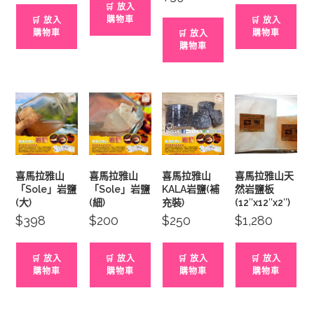
🛒 放入
$88.
$68.
購物車
🛒 放入
🛒 放入
購物車
購物車
🛒 放入
購物車
喜馬拉雅山
喜馬拉雅山
喜馬拉雅山
喜馬拉雅山天
「Sole」岩鹽
「Sole」岩鹽
KALA岩鹽(補
然岩鹽板
(大)
(細)
充裝)
(12″x12″x2″)
$
398
$
200
$
250
$
1,280
🛒 放入
🛒 放入
🛒 放入
🛒 放入
購物車
購物車
購物車
購物車