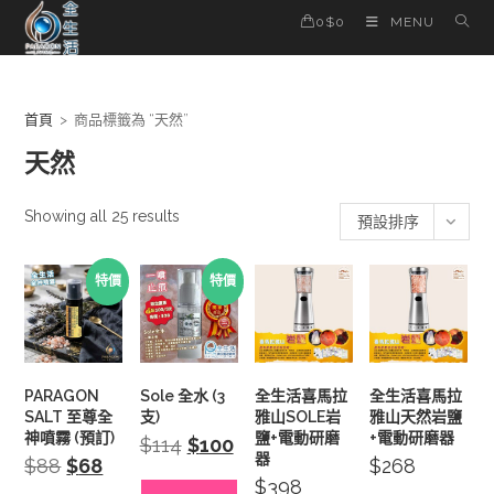
Skip
0
$
0
MENU
to
content
首頁
>
商品標籤為 “天然”
天然
Showing all 25 results
預設排序
特價
特價
PARAGON
Sole 全水 (3
全生活喜馬拉
全生活喜馬拉
SALT 至尊全
支)
雅山SOLE岩
雅山天然岩鹽
神噴霧 (預訂)
鹽+電動研磨
+電動研磨器
$
114
Original
$
100
Current
price
price
器
$
88
Original
$
68
Current
$
268
was:
is:
price
price
$
398
$114.
$100.
was:
is: