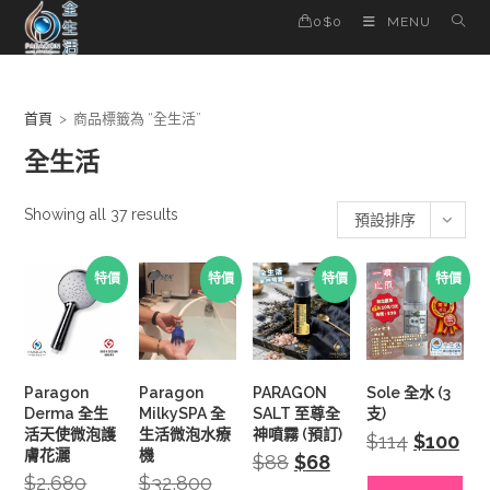
Skip
0
$
0
MENU
to
content
首頁
>
商品標籤為 “全生活”
全生活
Showing all 37 results
預設排序
特價
特價
特價
特價
Paragon
Paragon
PARAGON
Sole 全水 (3
Derma 全生
MilkySPA 全
SALT 至尊全
支)
活天使微泡護
生活微泡水療
神噴霧 (預訂)
$
114
Original
$
100
Curr
price
pric
膚花灑
機
$
88
Original
$
68
Current
was:
is:
price
price
$
2,680
Original
$
32,800
Original
$114.
$100
was:
is: