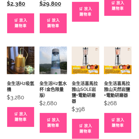
price
price
$
2,380
Current
$
29,800
Current
🛒 放入
$88.
$68.
was:
was:
price
price
購物車
🛒 放入
$2,680.
$32,800.
is:
is:
購物車
$2,380.
$29,800.
🛒 放入
🛒 放入
購物車
購物車
全生活H2吸氫
全生活H2氫水
全生活喜馬拉
全生活喜馬拉
機
杯 (金色限量
雅山SOLE岩
雅山天然岩鹽
版)
鹽+電動研磨
+電動研磨器
$
3,280
器
$
2,680
$
268
$
398
🛒 放入
購物車
🛒 放入
🛒 放入
購物車
購物車
🛒 放入
購物車