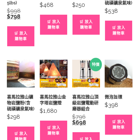
5lbs)
硫磺礦泉氣味)
$
468
$
250
$
998
Original
$
538
price
$
798
Current
was:
price
🛒 放入
🛒 放入
$998.
is:
購物車
購物車
🛒 放入
$798.
🛒 放入
購物車
購物車
特價
喜馬拉雅山礦
喜馬拉雅山金
喜馬拉雅山頂
微泡旨環
物岩鹽粉(含
字塔岩鹽燈
級岩鹽電動研
$
398
硫磺礦泉氣味)
磨器組合
$
1,680
$
298
$
796
Original
price
$
698
Current
🛒 放入
was:
price
購物車
🛒 放入
$796.
is:
購物車
🛒 放入
$698.
購物車
🛒 放入