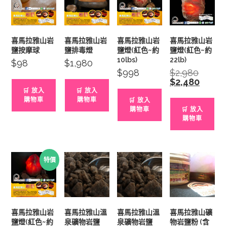
喜馬拉雅山岩
喜馬拉雅山岩
喜馬拉雅山岩
喜馬拉雅山岩
鹽按摩球
鹽排毒燈
鹽燈(紅色~約
鹽燈(紅色~約
10lbs)
22lb)
$
98
$
1,980
$
998
$
2,980
Original
price
$
2,480
Current
was:
price
🛒 放入
🛒 放入
$2,980.
is:
購物車
購物車
🛒 放入
$2,480.
購物車
🛒 放入
購物車
特價
喜馬拉雅山岩
喜馬拉雅山溫
喜馬拉雅山溫
喜馬拉雅山礦
鹽燈(紅色~約
泉礦物岩鹽
泉礦物岩鹽
物岩鹽粉 (含