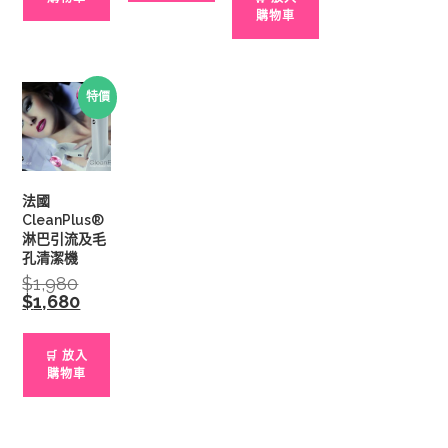
購物車
特價
法國
CleanPlus®
淋巴引流及毛
孔清潔機
$
1,980
Original
price
$
1,680
Current
was:
price
$1,980.
is:
$1,680.
🛒 放入
購物車