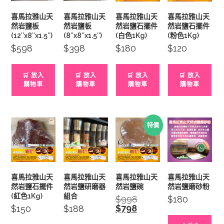
喜馬拉雅山天
喜馬拉雅山天
喜馬拉雅山天
喜馬拉雅山天
然岩鹽板
然岩鹽板
然岩鹽石擺件
然岩鹽石擺件
(12″x8″x1.5″)
(8″x8″x1.5″)
(白色1Kg)
(粉色1Kg)
$
598
$
398
$
180
$
120
🛒 放入
🛒 放入
🛒 放入
🛒 放入
購物車
購物車
購物車
購物車
特價
喜馬拉雅山天
喜馬拉雅山天
喜馬拉雅山天
喜馬拉雅山天
然岩鹽石擺件
然岩鹽研磨器
然岩鹽碗
然岩鹽磨砂粉
(紅色1Kg)
組合
$
998
Original
$
180
price
$
798
Current
$
150
$
188
was:
price
$998.
is: